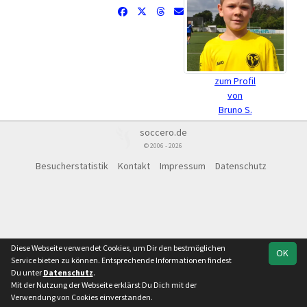
zum Profil
von
Bruno S.
soccero.de
© 2006 - 2026
Besucherstatistik
Kontakt
Impressum
Datenschutz
Diese Webseite verwendet Cookies, um Dir den bestmöglichen
OK
Service bieten zu können. Entsprechende Informationen findest
Du unter
Datenschutz
.
Mit der Nutzung der Webseite erklärst Du Dich mit der
Verwendung von Cookies einverstanden.