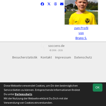
zum Profil
von
Bruno S.
soccero.de
© 2006 - 2026
Besucherstatistik
Kontakt
Impressum
Datenschutz
Diese Webseite verwendet Cookies, um Dir den bestmöglichen
OK
Service bieten zu können. Entsprechende Informationen findest
Du unter
Datenschutz
.
Mit der Nutzung der Webseite erklärst Du Dich mit der
Verwendung von Cookies einverstanden.