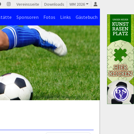
Vereinsseite
Downloads
WM 2026
stätte
Sponsoren
Fotos
Links
Gästebuch