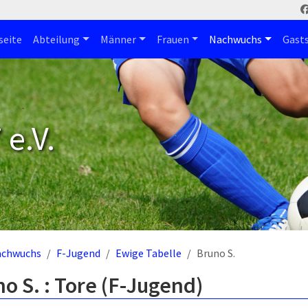
seite
Abteilung
Männer
Frauen
Nachwuchs
Gast
e.V.
achwuchs
F-Jugend
Ewige Tabelle
Bruno S.
o S. : Tore (F-Jugend)