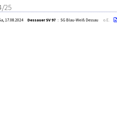
4/25
Sa, 17.08.2024
Dessauer SV 97
:
SG Blau-Weiß Dessau
o.E.