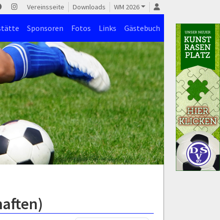
Vereinsseite
Downloads
WM 2026
stätte
Sponsoren
Fotos
Links
Gästebuch
haften)