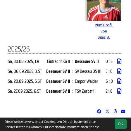
zum Profil
von
Silas B.
2025/26
Sa, 30.08.2025
, 1.R
Eintracht Kö II
:
Dessauer SV II
0 : 5
Sa, 06.09.2025
, 3.ST
Dessauer SV II
:
SV Dessau 05 III
3 : 0
Sa, 20.09.2025
, 5.ST
Dessauer SV II
:
Empor Walder
6 : 0
Sa, 27.09.2025
, 6.ST
Dessauer SV II
:
TSV Zerbst II
2 : 0
Diese Webseite verwendet Cookies, um Dir den bestmöglichen
OK
soccero.de
Service bieten zu können. Entsprechende Informationen findest
© 2006 - 2026