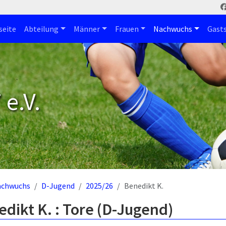
seite
Abteilung
Männer
Frauen
Nachwuchs
Gast
e.V.
achwuchs
D-Jugend
2025/26
Benedikt K.
dikt K. : Tore (D-Jugend)