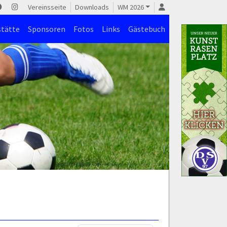
Vereinsseite
Downloads
WM 2026
stätte
Sponsoren
Fotos
Links
Gästebuch