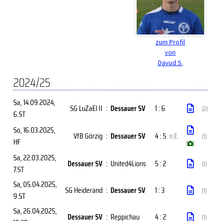
zum Profil
von
Davud S.
2024/25
Sa, 14.09.2024
,
SG LuZaEl II
:
Dessauer SV
1 : 6
(2)
6.ST
So, 16.03.2025
,
VfB Görzig
:
Dessauer SV
4 : 5
n.E.
(1)
HF
(
)
Sa, 22.03.2025
,
Dessauer SV
:
United4Lions
5 : 2
(1)
7.ST
Sa, 05.04.2025
,
SG Heiderand
:
Dessauer SV
1 : 3
(1)
9.ST
Sa, 26.04.2025
,
Dessauer SV
:
Reppichau
4 : 2
(1)