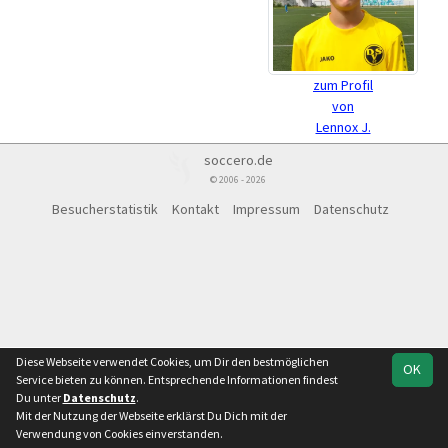
zum Profil
von
Lennox J.
soccero.de
© 2006 - 2026
Besucherstatistik
Kontakt
Impressum
Datenschutz
Diese Webseite verwendet Cookies, um Dir den bestmöglichen
OK
Service bieten zu können. Entsprechende Informationen findest
Du unter
Datenschutz
.
Mit der Nutzung der Webseite erklärst Du Dich mit der
Verwendung von Cookies einverstanden.