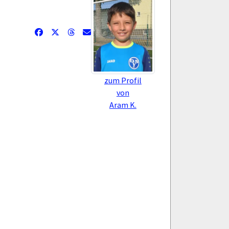
zum Profil
von
Aram K.