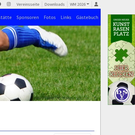
Vereinsseite
Downloads
WM 2026
stätte
Sponsoren
Fotos
Links
Gästebuch