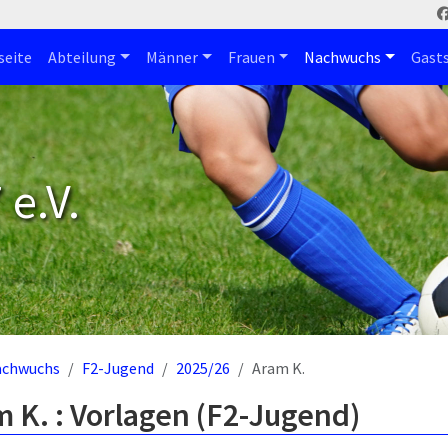
seite
Abteilung
Männer
Frauen
Nachwuchs
Gast
e.V.
achwuchs
F2-Jugend
2025/26
Aram K.
 K. : Vorlagen (F2-Jugend)