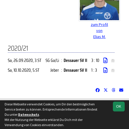
zum Profil
von
Elias M.
2020/21
Sa, 26.09.2020
, 3.ST
SG Ga/Li
:
Dessauer SV II
3 : 10
(1)
Sa, 10.10.2020
, 5.ST
Jeber
:
Dessauer SV II
1 : 3
(1)
soccero.de
Diese Webseite verwendet Cookies, um Dir den bestmöglichen
OK
Service bieten zu können. Entsprechende Informationen findest
© 2006 - 2026
Du unter
Datenschutz
.
Besucherstatistik
Kontakt
Impressum
Datenschutz
Mit der Nutzung der Webseite erklärst Du Dich mit der
Verwendung von Cookies einverstanden.