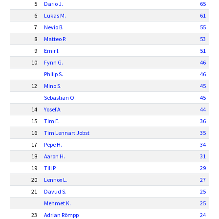
5
Dario J.
65
6
Lukas M.
61
7
Nevio B.
55
8
Matteo P.
53
9
Emir I.
51
10
Fynn G.
46
Philip S.
46
12
Mino S.
45
Sebastian O.
45
14
Yosef A.
44
15
Tim E.
36
16
Tim Lennart Jobst
35
17
Pepe H.
34
18
Aaron H.
31
19
Till P.
29
20
Lennox L.
27
21
Davud S.
25
Mehmet K.
25
23
Adrian Römpp
24