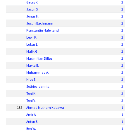
Georg K.
2
Jason S.
2
Jonas H.
2
Justin Bachmann
2
Konstantin Haferland
2
Leon K.
2
Lukas L.
2
Malik G.
2
Maximilian Dillge
2
Mayla B.
2
Muhammad A.
2
Nico S.
2
Sotirios Ioannis .
2
Toni K.
2
Toni V.
2
132
Ahmad Mulham Kabawa
1
Amir A.
1
Anton S.
1
Ben W.
1