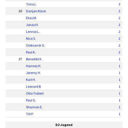
Timo L.
3
30
Darijan Klack
2
Elias M.
2
Jonas H.
2
Lennox L.
2
Nico S.
2
Oleksandr G.
2
Paul K.
2
37
Benedikt K.
1
Hannes H.
1
Jeremy H.
1
Karl H.
1
Leonard B.
1
Otto Trabert
1
Paul G.
1
Shannon E.
1
Till P.
1
D2-Jugend