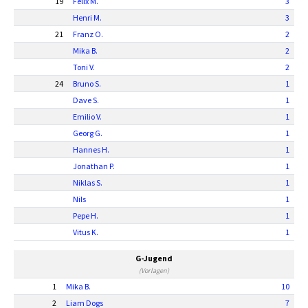
19
Felix M.
3
Henri M.
3
21
Franz O.
2
Mika B.
2
Toni V.
2
24
Bruno S.
1
Dave S.
1
Emilio V.
1
Georg G.
1
Hannes H.
1
Jonathan P.
1
Niklas S.
1
Nils
1
Pepe H.
1
Vitus K.
1
G-Jugend
(Vorlagen)
1
Mika B.
10
2
Liam Dogs
7