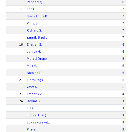
Raphael Q.
8
11
Eric O.
7
Hans Thure P.
7
Philip S.
7
Richard S.
7
Yannik Steglich
7
16
Emilian S.
6
Janick H.
6
Marcel Dropp
6
Max M.
6
Nicolas Z.
6
21
Liam Dogs
5
Yosef A.
5
23
Frederik V.
4
24
Davud S.
3
Ilias B.
3
Jonas H. (#6)
3
Lukas Posewitz
3
Phelan
3