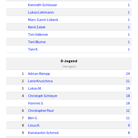
Kenneth Schlosser
1
Lukas Lehmann
1
Marc Gavin Lübeck
1
René Zabel
1
Tim Volkmer
1
Toni Blume
1
Toni K.
1
D-Jugend
(Vorlagen)
1
Adrian Römpp
24
2
Lene Kruschina
21
3
Lukas M.
19
4
Christoph Schleyer
18
Hannes S.
18
6
Christopher Paul
12
7
Ben G.
11
8
Linus K.
9
9
Konstantin Schmid
8