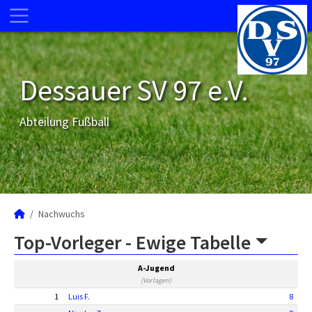
Dessauer SV 97 e.V.
Abteilung Fußball
Nachwuchs
Top-Vorleger -
Ewige Tabelle
A-Jugend
(Vorlagen)
1
Luis F.
8