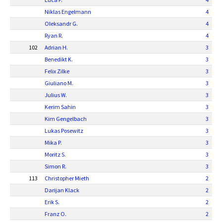
Niklas Engelmann
4
Oleksandr G.
4
Ryan R.
4
102
Adrian H.
3
Benedikt K.
3
Felix Zilke
3
Giuliano M.
3
Julius W.
3
Kerim Sahin
3
Kim Gengelbach
3
Lukas Posewitz
3
Mika P.
3
Moritz S.
3
Simon R.
3
113
Christopher Mieth
2
Darijan Klack
2
Erik S.
2
Franz O.
2