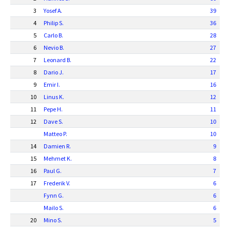
3
Yosef A.
39
4
Philip S.
36
5
Carlo B.
28
6
Nevio B.
27
7
Leonard B.
22
8
Dario J.
17
9
Emir I.
16
10
Linus K.
12
11
Pepe H.
11
12
Dave S.
10
Matteo P.
10
14
Damien R.
9
15
Mehmet K.
8
16
Paul G.
7
17
Frederik V.
6
Fynn G.
6
Mailo S.
6
20
Mino S.
5