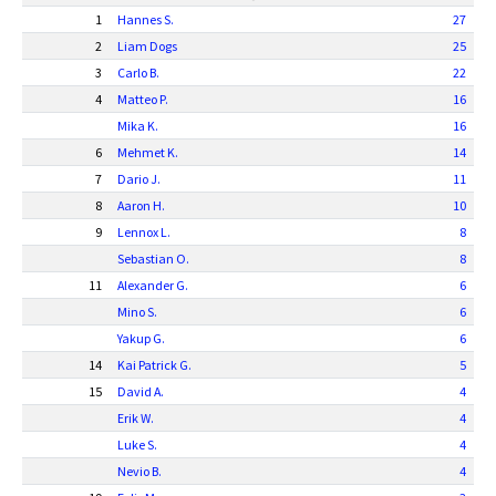
1
Hannes S.
27
2
Liam Dogs
25
3
Carlo B.
22
4
Matteo P.
16
Mika K.
16
6
Mehmet K.
14
7
Dario J.
11
8
Aaron H.
10
9
Lennox L.
8
Sebastian O.
8
11
Alexander G.
6
Mino S.
6
Yakup G.
6
14
Kai Patrick G.
5
15
David A.
4
Erik W.
4
Luke S.
4
Nevio B.
4