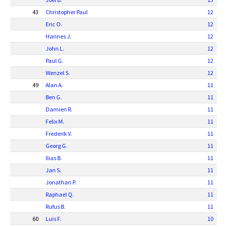
43
Christopher Paul
12
Eric O.
12
Hannes J.
12
John L.
12
Paul G.
12
Wenzel S.
12
49
Alan A.
11
Ben G.
11
Damien R.
11
Felix M.
11
Frederik V.
11
Georg G.
11
Ilias B.
11
Jan S.
11
Jonathan P.
11
Raphael Q.
11
Rufus B.
11
60
Luis F.
10