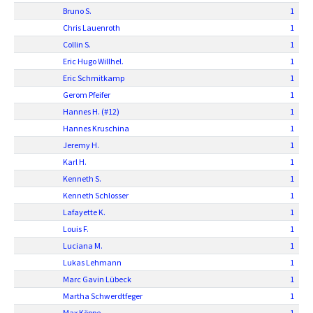
Bruno S.
1
Chris Lauenroth
1
Collin S.
1
Eric Hugo Willhel.
1
Eric Schmitkamp
1
Gerom Pfeifer
1
Hannes H. (#12)
1
Hannes Kruschina
1
Jeremy H.
1
Karl H.
1
Kenneth S.
1
Kenneth Schlosser
1
Lafayette K.
1
Louis F.
1
Luciana M.
1
Lukas Lehmann
1
Marc Gavin Lübeck
1
Martha Schwerdtfeger
1
Max Köppe
1