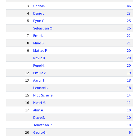
3
Carlo B.
46
4
Dario J.
27
5
Fynn G.
25
Sebastian O.
25
7
Emir I.
22
8
Mino S.
21
9
Matteo P.
20
Nevio B.
20
Pepe H.
20
12
Emilio V.
19
13
Aaron H.
18
Lennox L.
18
15
Nico Scheffel
14
16
Henri M.
11
17
Alan A.
10
Dave S.
10
Jonathan P.
10
20
Georg G.
9