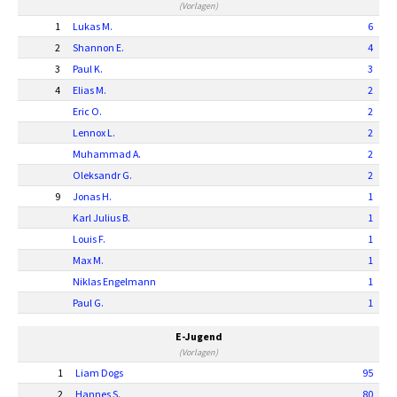
(Vorlagen)
1
Lukas M.
6
2
Shannon E.
4
3
Paul K.
3
4
Elias M.
2
Eric O.
2
Lennox L.
2
Muhammad A.
2
Oleksandr G.
2
9
Jonas H.
1
Karl Julius B.
1
Louis F.
1
Max M.
1
Niklas Engelmann
1
Paul G.
1
E-Jugend
(Vorlagen)
1
Liam Dogs
95
2
Hannes S.
80