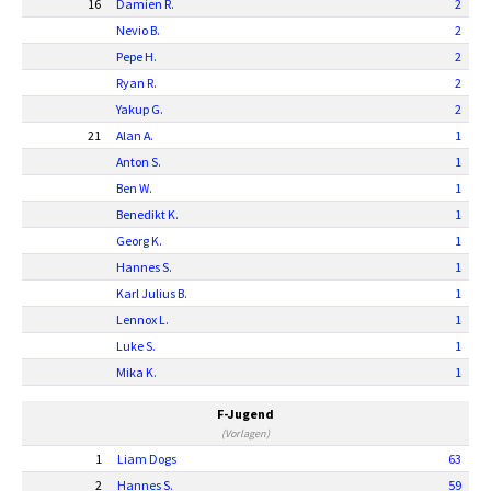
16
Damien R.
2
Nevio B.
2
Pepe H.
2
Ryan R.
2
Yakup G.
2
21
Alan A.
1
Anton S.
1
Ben W.
1
Benedikt K.
1
Georg K.
1
Hannes S.
1
Karl Julius B.
1
Lennox L.
1
Luke S.
1
Mika K.
1
F-Jugend
(Vorlagen)
1
Liam Dogs
63
2
Hannes S.
59