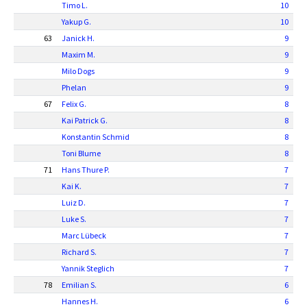
Timo L.
10
Yakup G.
10
63
Janick H.
9
Maxim M.
9
Milo Dogs
9
Phelan
9
67
Felix G.
8
Kai Patrick G.
8
Konstantin Schmid
8
Toni Blume
8
71
Hans Thure P.
7
Kai K.
7
Luiz D.
7
Luke S.
7
Marc Lübeck
7
Richard S.
7
Yannik Steglich
7
78
Emilian S.
6
Hannes H.
6