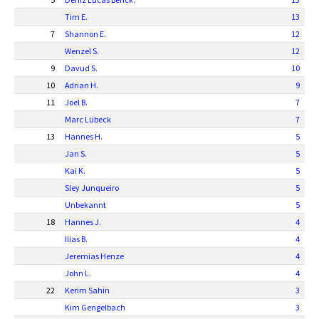
Tim E.
13
7
Shannon E.
12
Wenzel S.
12
9
Davud S.
10
10
Adrian H.
9
11
Joel B.
7
Marc Lübeck
7
13
Hannes H.
5
Jan S.
5
Kai K.
5
Sley Junqueiro
5
Unbekannt
5
18
Hannes J.
4
Ilias B.
4
Jeremias Henze
4
John L.
4
22
Kerim Sahin
3
Kim Gengelbach
3