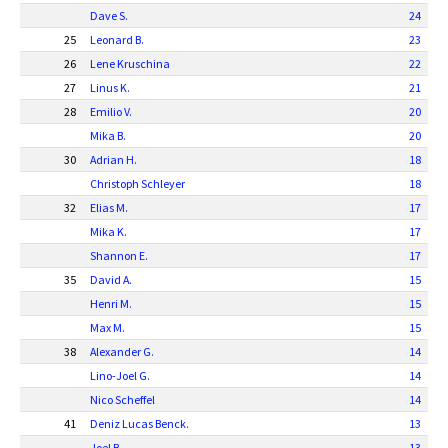
Dave S.
24
25
Leonard B.
23
26
Lene Kruschina
22
27
Linus K.
21
28
Emilio V.
20
Mika B.
20
30
Adrian H.
18
Christoph Schleyer
18
32
Elias M.
17
Mika K.
17
Shannon E.
17
35
David A.
15
Henri M.
15
Max M.
15
38
Alexander G.
14
Lino-Joel G.
14
Nico Scheffel
14
41
Deniz Lucas Benck.
13
Joel B.
13