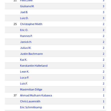
21
Felix Zilke
3
Giuliano M.
3
Joel B.
3
Luiz D.
3
25
Christopher Mieth
2
Eric O.
2
Hannes P.
2
Janick H.
2
Julius W.
2
Justin Bachmann
2
Kai K.
2
Konstantin Haferland
2
Leon K.
2
Luca P.
2
Luis F.
2
Maximilian Dillge
2
37
Ahmad Mulham Kabawa
1
Chris Lauenroth
1
Eric Schmitkamp
1