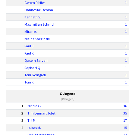
Gerom Pfeifer
1
Hannes Kruschina
1
Kenneth S.
1
Maximilian Schmohl
1
Miran A.
1
Niclas Kaczinski
1
Paul J.
1
Paul K.
1
Qasem Sarvari
1
Raphael Q.
1
Toni Gerngroß
1
Toni K.
1
C-Jugend
(Vorlagen)
1
Nicolas Z.
36
2
Tim Lennart Jobst
35
3
Till P.
17
4
Lukas M.
15
5
Deniz Lucas Benck.
13