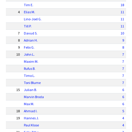
Tim E.
18
4
Elias M.
11
Lino-Joel G.
11
Till P.
11
7
Davud S.
10
8
Adrian H.
9
9
Felix G.
8
10
John L.
7
Maxim M.
7
Rufus B.
7
Timo L.
7
Toni Blume
7
15
Julian B.
6
Marvin Broda
6
Max M.
6
18
Ahmad I.
5
19
Hannes J.
4
Paul Klose
4