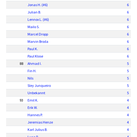
Jonas H. (#6)
6
Julian B.
6
Lennox L. (#6)
6
Mailo S.
6
Marcel Dropp
6
Marvin Broda
6
Paul K.
6
Paul Klose
6
88
Ahmad I.
5
Fin H.
5
Nils
5
Sley Junqueiro
5
Unbekannt
5
93
Emil K.
4
Erik W.
4
Hannes P.
4
Jeremias Henze
4
Karl Julius B.
4
Luca P.
4