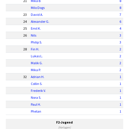
21
Mika B.
8
Milo Dogs
8
23
David A.
7
24
Alexander G.
6
25
Emil K.
4
26
Nils
3
Philip S.
3
28
Fin H.
2
Lukas L.
2
Malik G.
2
Mika P.
2
32
Adrian H.
1
Collin S.
1
Frederik V.
1
Nora S.
1
Paul H.
1
Phelan
1
F2-Jugend
(Vorlagen)