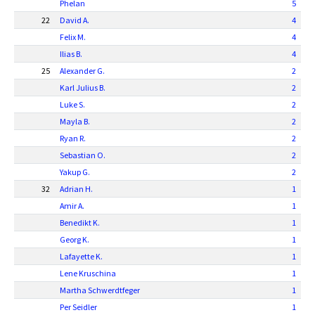
Phelan
5
22
David A.
4
Felix M.
4
Ilias B.
4
25
Alexander G.
2
Karl Julius B.
2
Luke S.
2
Mayla B.
2
Ryan R.
2
Sebastian O.
2
Yakup G.
2
32
Adrian H.
1
Amir A.
1
Benedikt K.
1
Georg K.
1
Lafayette K.
1
Lene Kruschina
1
Martha Schwerdtfeger
1
Per Seidler
1