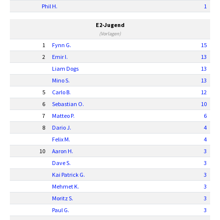
Phil H.
1
E2-Jugend
(Vorlagen)
1
Fynn G.
15
2
Emir I.
13
Liam Dogs
13
Mino S.
13
5
Carlo B.
12
6
Sebastian O.
10
7
Matteo P.
6
8
Dario J.
4
Felix M.
4
10
Aaron H.
3
Dave S.
3
Kai Patrick G.
3
Mehmet K.
3
Moritz S.
3
Paul G.
3