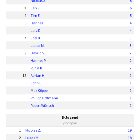
Nicolas Z.
8
3
Jan S.
6
4
Tim E.
5
5
Hannes J.
4
Luiz D.
4
7
Joel B.
3
Lukas M.
3
9
Davud S.
2
Hannes P.
2
Rufus B.
2
12
Adrian H.
1
John L.
1
Max Köppe
1
Philipp Hoffmann
1
Robert Wünsch
1
B-Jugend
(Vorlagen)
1
Nicolas Z.
19
2
Lukas M.
18