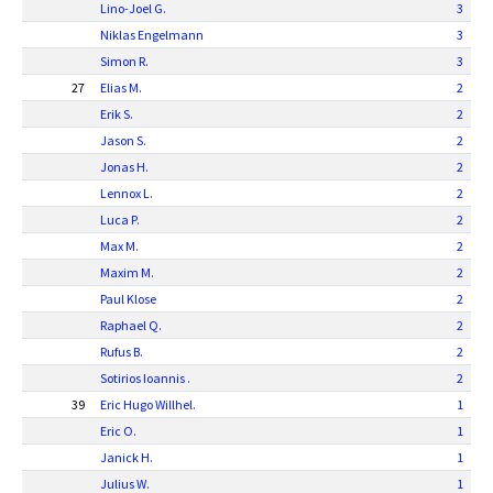
Lino-Joel G.
3
Niklas Engelmann
3
Simon R.
3
27
Elias M.
2
Erik S.
2
Jason S.
2
Jonas H.
2
Lennox L.
2
Luca P.
2
Max M.
2
Maxim M.
2
Paul Klose
2
Raphael Q.
2
Rufus B.
2
Sotirios Ioannis .
2
39
Eric Hugo Willhel.
1
Eric O.
1
Janick H.
1
Julius W.
1