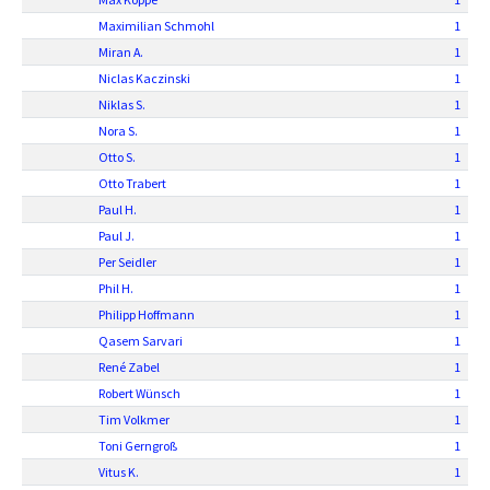
Maximilian Schmohl
1
Miran A.
1
Niclas Kaczinski
1
Niklas S.
1
Nora S.
1
Otto S.
1
Otto Trabert
1
Paul H.
1
Paul J.
1
Per Seidler
1
Phil H.
1
Philipp Hoffmann
1
Qasem Sarvari
1
René Zabel
1
Robert Wünsch
1
Tim Volkmer
1
Toni Gerngroß
1
Vitus K.
1