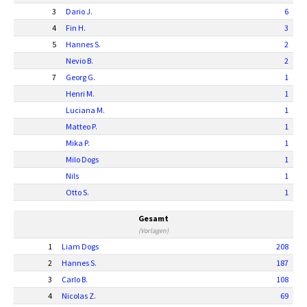
3
Dario J.
6
4
Fin H.
3
5
Hannes S.
2
Nevio B.
2
7
Georg G.
1
Henri M.
1
Luciana M.
1
Matteo P.
1
Mika P.
1
Milo Dogs
1
Nils
1
Otto S.
1
Gesamt
(Vorlagen)
1
Liam Dogs
208
2
Hannes S.
187
3
Carlo B.
108
4
Nicolas Z.
69