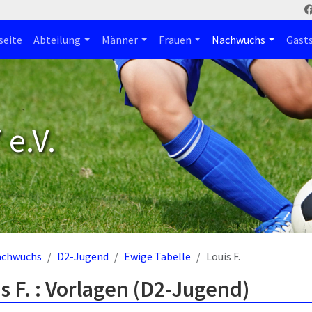
seite
Abteilung
Männer
Frauen
Nachwuchs
Gast
e.V.
achwuchs
D2-Jugend
Ewige Tabelle
Louis F.
s F. : Vorlagen (D2-Jugend)