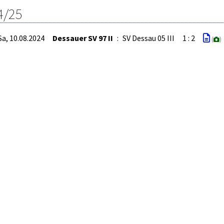
4/25
Sa, 10.08.2024
Dessauer SV 97 II
:
SV Dessau 05 III
1 : 2
(
)