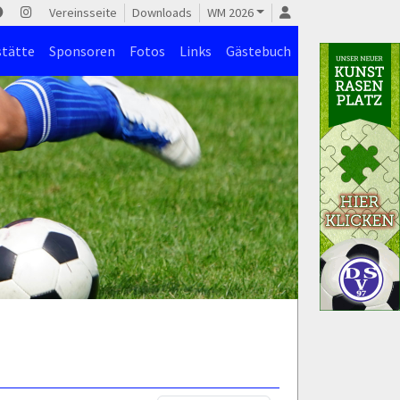
Vereinsseite
Downloads
WM 2026
stätte
Sponsoren
Fotos
Links
Gästebuch