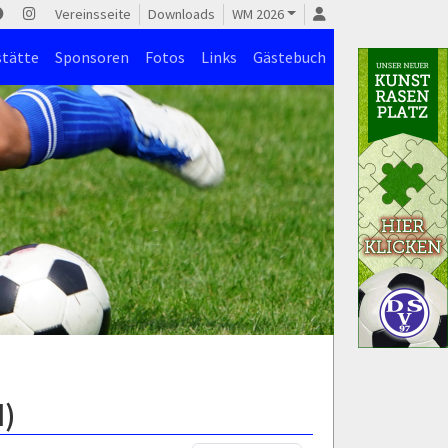
Vereinsseite
Downloads
WM 2026
stätte
Sponsoren
Fotos
Links
Gästebuch
d)