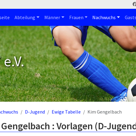
seite
Abteilung
Männer
Frauen
Nachwuchs
Gast
e.V.
achwuchs
D-Jugend
Ewige Tabelle
Kim Gengelbach
 Gengelbach : Vorlagen (D-Jugen