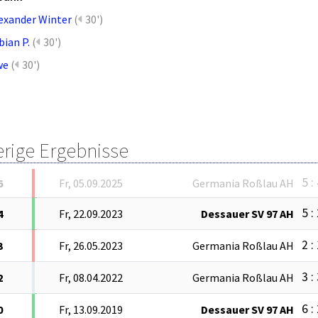
exander Winter
(
30')
bian P.
(
30')
we
(
30')
erige Ergebnisse
5 :
6
Fr, 05.09.2025
Germania Roßlau AH
5 :
4
Fr, 22.09.2023
Dessauer SV 97 AH
2 :
3
Fr, 26.05.2023
Germania Roßlau AH
3 :
2
Fr, 08.04.2022
Germania Roßlau AH
6 :
0
Fr, 13.09.2019
Dessauer SV 97 AH