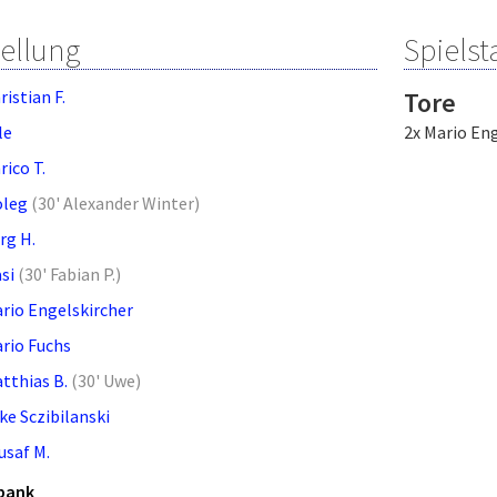
tellung
Spielsta
ristian F.
Tore
le
2x Mario Eng
rico T.
leg
(
30' Alexander Winter
)
rg H.
si
(
30' Fabian P.
)
rio Engelskircher
rio Fuchs
tthias B.
(
30' Uwe
)
ke Sczibilanski
usaf M.
bank