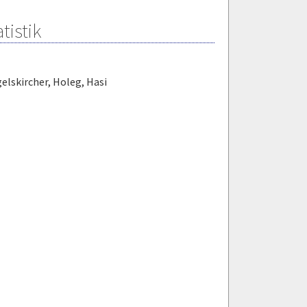
tistik
elskircher
,
Holeg
,
Hasi