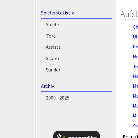
Aufs
Spielerstatistik
Spiele
Ch
Tore
Ul
En
Assists
Ho
Scorer
Jö
Sünder
Ha
Ma
Archiv
Ma
2009 - 2025
Ma
Mi
Yo
Ersatz