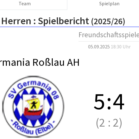
Team
Spielplan
 Herren :
Spielbericht
(2025/26)
Freundschaftsspiel
05.09.2025
18:30 Uhr
rmania Roßlau AH
5
:
4
(2
:
2)