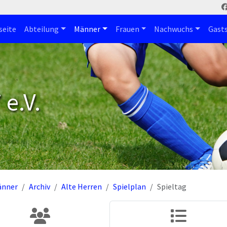
seite
Abteilung
Männer
Frauen
Nachwuchs
Gast
e.V.
änner
Archiv
Alte Herren
Spielplan
Spieltag