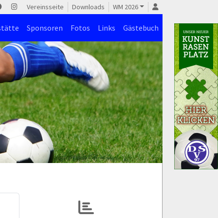
Vereinsseite
Downloads
WM 2026
stätte
Sponsoren
Fotos
Links
Gästebuch