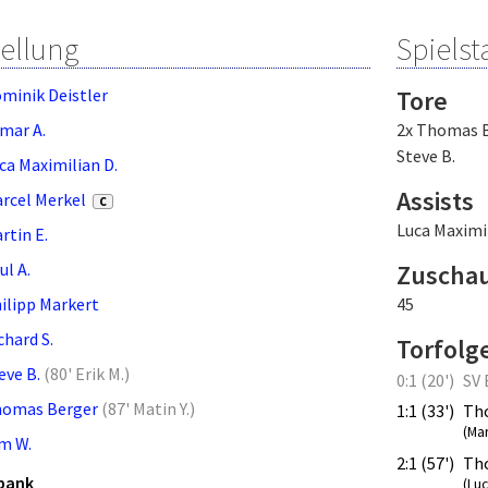
tellung
Spielsta
minik Deistler
Tore
mar A.
2x Thomas 
Steve B.
ca Maximilian D.
Assists
rcel Merkel
C
Luca Maximil
rtin E.
ul A.
Zuscha
ilipp Markert
45
chard S.
Torfolg
eve B.
(
80' Erik M.
)
0:1 (20')
SV 
omas Berger
(
87' Matin Y.
)
1:1 (33')
Th
(Ma
m W.
2:1 (57')
Tho
bank
(Luc