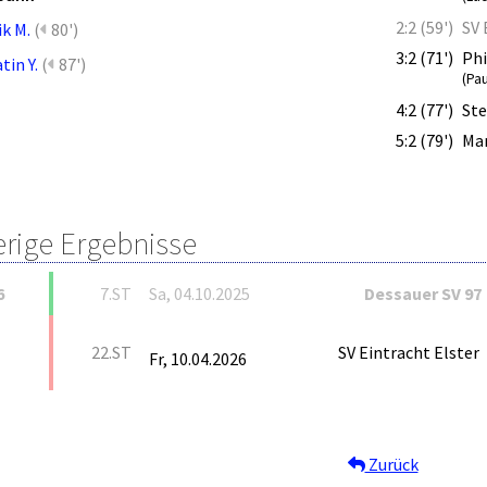
2:2 (59')
SV 
ik M.
(
80')
3:2 (71')
Phi
tin Y.
(
87')
(Pau
4:2 (77')
Ste
5:2 (79')
Mar
erige Ergebnisse
6
7.ST
Sa, 04.10.2025
Dessauer SV 97
22.ST
SV Eintracht Elster
Fr, 10.04.2026
Zurück