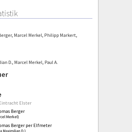
tistik
Berger
,
Marcel Merkel
,
Philipp Markert
,
ian D.
,
Marcel Merkel
,
Paul A.
uer
e
Eintracht Elster
omas Berger
rcel Merkel)
mas Berger per Elfmeter
a Maximilian D.)