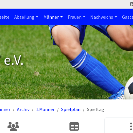
seite
Abteilung
Männer
Frauen
Nachwuchs
Gast
e.V.
änner
Archiv
1.Männer
Spielplan
Spieltag