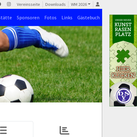
Vereinsseite
Downloads
WM 2026
stätte
Sponsoren
Fotos
Links
Gästebuch