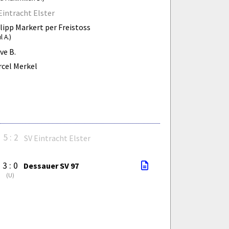
Eintracht Elster
lipp Markert per Freistoss
l A.)
ve B.
cel Merkel
5 : 2
SV Eintracht Elster
3 : 0
Dessauer SV 97
(
U
)