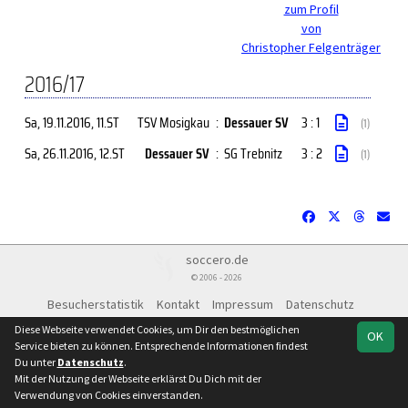
zum Profil
von
Christopher Felgenträger
2016/17
Sa, 19.11.2016
, 11.ST
TSV Mosigkau
:
Dessauer SV
3 : 1
(1)
Sa, 26.11.2016
, 12.ST
Dessauer SV
:
SG Trebnitz
3 : 2
(1)
soccero.de
© 2006 - 2026
Besucherstatistik
Kontakt
Impressum
Datenschutz
Diese Webseite verwendet Cookies, um Dir den bestmöglichen
OK
Service bieten zu können. Entsprechende Informationen findest
Du unter
Datenschutz
.
Mit der Nutzung der Webseite erklärst Du Dich mit der
Verwendung von Cookies einverstanden.