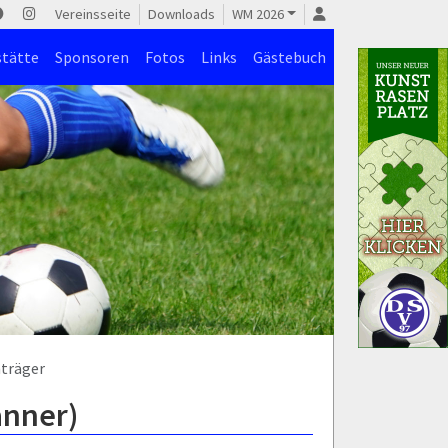
Vereinsseite
Downloads
WM 2026
stätte
Sponsoren
Fotos
Links
Gästebuch
nträger
änner)