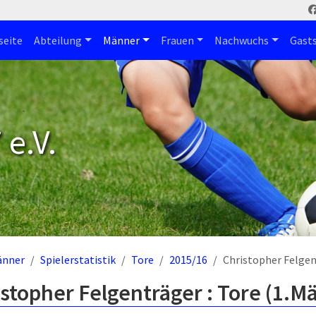
seite
Abteilung
Männer
Frauen
Nachwuchs
Gast
e.V.
änner
Spielerstatistik
Tore
2015/16
Christopher Felge
stopher Felgenträger : Tore (1.M