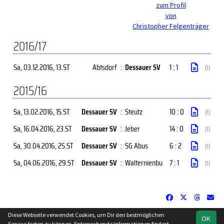
zum Profil
von
Christopher Felgenträger
2016/17
Sa, 03.12.2016
, 13.ST
Abtsdorf
:
Dessauer SV
1 : 1
(1)
2015/16
Sa, 13.02.2016
, 15.ST
Dessauer SV
:
Steutz
10 : 0
(1)
Sa, 16.04.2016
, 23.ST
Dessauer SV
:
Jeber
14 : 0
(1)
Sa, 30.04.2016
, 25.ST
Dessauer SV
:
SG Abus
6 : 2
(1)
Sa, 04.06.2016
, 29.ST
Dessauer SV
:
Walternienbu
7 : 1
(1)
Diese Webseite verwendet Cookies, um Dir den bestmöglichen
OK
soccero.de
Service bieten zu können. Entsprechende Informationen findest