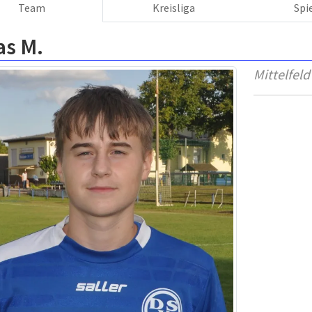
Team
Kreisliga
Spi
as M.
Mittelfeld