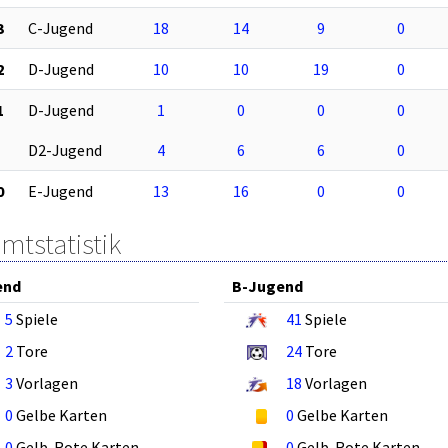
3
C-Jugend
18
14
9
0
2
D-Jugend
10
10
19
0
1
D-Jugend
1
0
0
0
D2-Jugend
4
6
6
0
0
E-Jugend
13
16
0
0
mtstatistik
end
B-Jugend
5
Spiele
41
Spiele
2
Tore
24
Tore
3
Vorlagen
18
Vorlagen
0
Gelbe Karten
0
Gelbe Karten
0
Gelb-Rote Karten
0
Gelb-Rote Karten