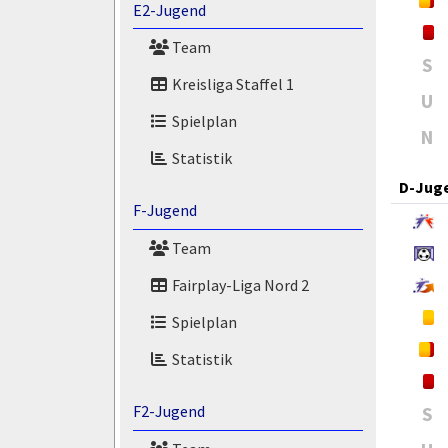
E2-Jugend
Team
S
Kreisliga Staffel 1
U
Spielplan
N
Statistik
D-Jug
F-Jugend
Team
Fairplay-Liga Nord 2
Spielplan
Statistik
F2-Jugend
S