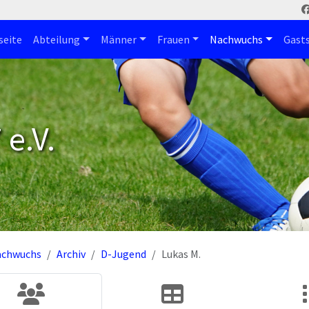
seite
Abteilung
Männer
Frauen
Nachwuchs
Gast
e.V.
achwuchs
Archiv
D-Jugend
Lukas M.