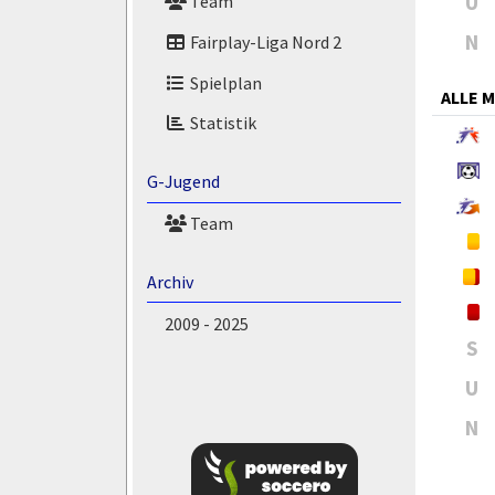
U
Team
N
Fairplay-Liga Nord 2
Spielplan
ALLE 
Statistik
G-Jugend
Team
Archiv
2009 - 2025
S
U
N