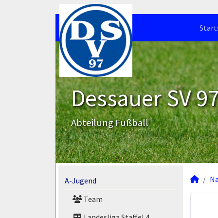
Start
Dessauer SV 97 
Abteilung Fußball
N
A-Jugend
Team
Landesliga Staffel 4