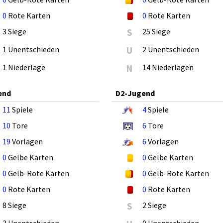
0
Rote Karten
0
Rote Karten
3 Siege
S
25 Siege
1 Unentschieden
U
2 Unentschieden
1 Niederlage
N
14 Niederlagen
end
D2-Jugend
11
Spiele
4
Spiele
10
Tore
6
Tore
19
Vorlagen
6
Vorlagen
0
Gelbe Karten
0
Gelbe Karten
0
Gelb-Rote Karten
0
Gelb-Rote Karten
0
Rote Karten
0
Rote Karten
8 Siege
S
2 Siege
3 Unentschieden
0 Unentschieden