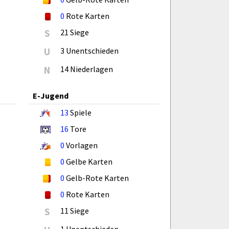
0
Rote Karten
S
21 Siege
U
3 Unentschieden
N
14 Niederlagen
E-Jugend
13
Spiele
16
Tore
0
Vorlagen
0
Gelbe Karten
0
Gelb-Rote Karten
0
Rote Karten
S
11 Siege
1 Unentschieden