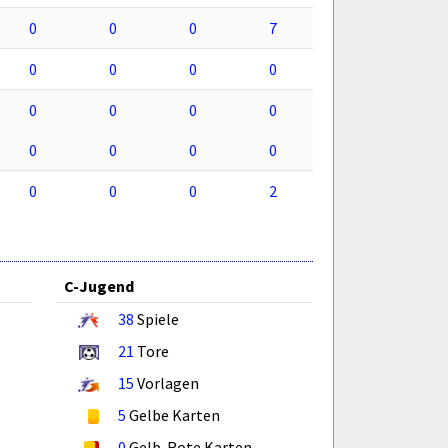
0
0
0
7
0
0
0
0
0
0
0
0
0
0
0
0
0
0
0
2
C-Jugend
38
Spiele
21
Tore
15
Vorlagen
5
Gelbe Karten
0
Gelb-Rote Karten