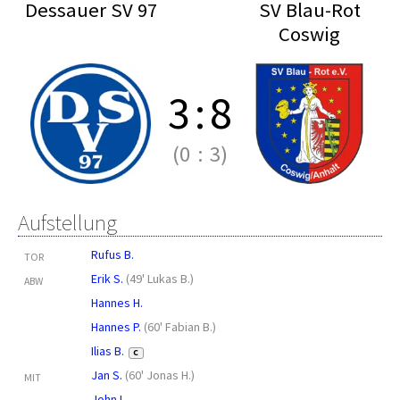
Dessauer SV 97
SV Blau-Rot
Coswig
3
:
8
(0
:
3)
Aufstellung
Rufus B.
TOR
Erik S.
(
49' Lukas B.
)
ABW
Hannes H.
Hannes P.
(
60' Fabian B.
)
Ilias B.
C
Jan S.
(
60' Jonas H.
)
MIT
John L.