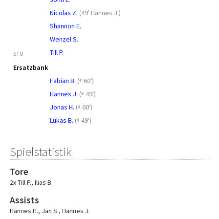
Nicolas Z.
(
49' Hannes J.
)
Shannon E.
Wenzel S.
Till P.
STU
Ersatzbank
Fabian B.
(
60')
Hannes J.
(
49')
Jonas H.
(
60')
Lukas B.
(
49')
Spielstatistik
Tore
2x Till P.
,
Ilias B.
Assists
Hannes H.
,
Jan S.
,
Hannes J.