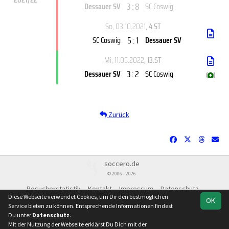
3 : 8
Dessauer SV
SC Coswig
So, 03.10.2021
, 4.ST
5 : 1
SC Coswig
Dessauer SV
Mi, 11.05.2022
, 13.ST
3 : 2
Dessauer SV
SC Coswig
(
)
Zurück
soccero.de
© 2006 - 2026
Besucherstatistik
Kontakt
Impressum
Datenschutz
Diese Webseite verwendet Cookies, um Dir den bestmöglichen
OK
Service bieten zu können. Entsprechende Informationen findest
Du unter
Datenschutz
.
Mit der Nutzung der Webseite erklärst Du Dich mit der
Team
Kreisunionsliga
Spielplan
Statistik