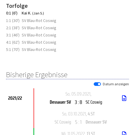
Torfolge
0:1 (6')
Kai K.
(Jan S.)
1:1 (30')
SV Blau-Rot Coswig
2:1 (38')
SV Blau-Rot Coswig
3:1 (46')
SV Blau-Rot Coswig
4:1 (62')
SV Blau-Rot Coswig
5:1 (70')
SV Blau-Rot Coswig
Bisherige Ergebnisse
Datum anzeigen
So, 05.09.2021
,
2021/22
3 : 8
Dessauer SV
SC Coswig
So, 03.10.2021
, 4.ST
5 : 1
SC Coswig
Dessauer SV
Mi, 11.05.2022
, 13.ST