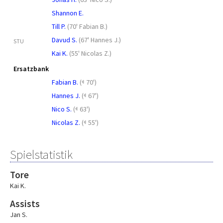
Shannon E.
Till P.
(
70' Fabian B.
)
Davud S.
(
67' Hannes J.
)
STU
Kai K.
(
55' Nicolas Z.
)
Ersatzbank
Fabian B.
(
70')
Hannes J.
(
67')
Nico S.
(
63')
Nicolas Z.
(
55')
Spielstatistik
Tore
Kai K.
Assists
Jan S.