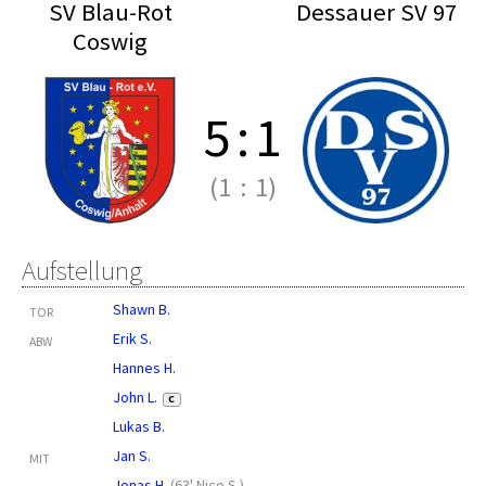
SV Blau-Rot
Dessauer SV 97
Coswig
5
:
1
(1
:
1)
Aufstellung
Shawn B.
TOR
Erik S.
ABW
Hannes H.
John L.
C
Lukas B.
Jan S.
MIT
Jonas H.
(
63' Nico S.
)