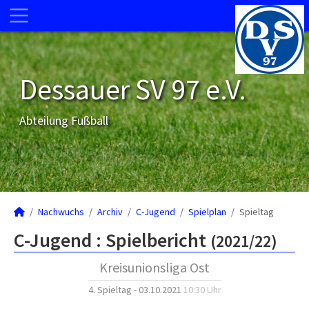
Dessauer SV 97 e.V.
Abteilung Fußball
Nachwuchs
Archiv
C-Jugend
Spielplan
Spieltag
C-Jugend :
Spielbericht
(2021/22)
Kreisunionsliga Ost
4. Spieltag - 03.10.2021
10:30 Uhr