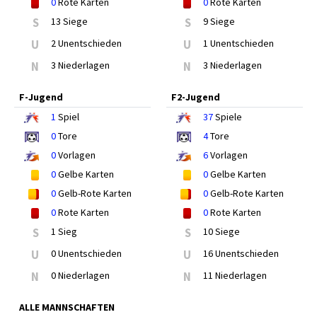
0
Rote Karten
0
Rote Karten
S
13 Siege
S
9 Siege
U
2 Unentschieden
U
1 Unentschieden
N
3 Niederlagen
N
3 Niederlagen
F-Jugend
F2-Jugend
1
Spiel
37
Spiele
0
Tore
4
Tore
0
Vorlagen
6
Vorlagen
0
Gelbe Karten
0
Gelbe Karten
0
Gelb-Rote Karten
0
Gelb-Rote Karten
0
Rote Karten
0
Rote Karten
S
1 Sieg
S
10 Siege
U
0 Unentschieden
U
16 Unentschieden
N
0 Niederlagen
N
11 Niederlagen
ALLE MANNSCHAFTEN