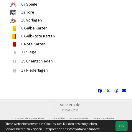
67
Spiele
12
Tore
10
Vorlagen
0
Gelbe Karten
0
Gelb-Rote Karten
0
Rote Karten
S
33 Siege
U
19 Unentschieden
N
17 Niederlagen
soccero.de
© 2006 - 2026
Besucherstatistik
Kontakt
Impressum
Datenschutz
Diese Webseite verwendet Cookies, um Dir den bestmöglichen
OK
Service bieten zu können. Entsprechende Informationen findest