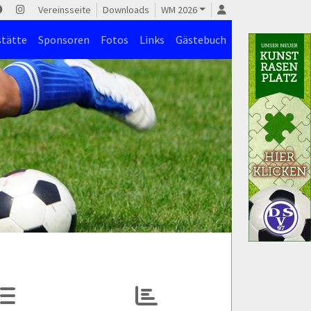
Vereinsseite
Downloads
WM 2026
stätte
Sponsoren
Fotos
Links
Gästebuch