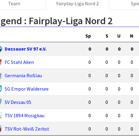
Team
Fairplay-Liga Nord 2
Spi
ugend :
Fairplay-Liga Nord 2
Sp
S
U
N
Dessauer SV 97 e.V.
0
0
0
0
FC Stahl Aken
0
0
0
0
Germania Roßlau
0
0
0
0
SG Empor Waldersee
0
0
0
0
SV Dessau 05
0
0
0
0
TSV 1894 Mosigkau
0
0
0
0
TSV Rot-Weiß Zerbst
0
0
0
0