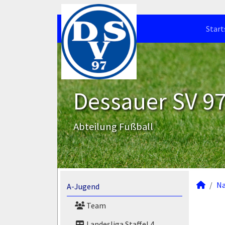
Start
Dessauer SV 97 
Abteilung Fußball
N
A-Jugend
Team
Landesliga Staffel 4