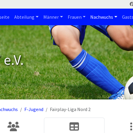
seite
Abteilung
Männer
Frauen
Nachwuchs
Gast
e.V.
achwuchs
F-Jugend
Fairplay-Liga Nord 2