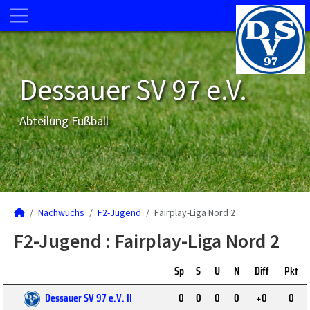
Dessauer SV 97 e.V.
Abteilung Fußball
Nachwuchs
F2-Jugend
Fairplay-Liga Nord 2
F2-Jugend :
Fairplay-Liga Nord 2
Sp
S
U
N
Diff
Pkt
Dessauer SV 97 e.V. II
0
0
0
0
+0
0