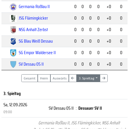
Germania Roßlau II
0
0
0
0
+0
0
JSG Flämingkicker
0
0
0
0
+0
0
NSG Anhalt Zerbst
0
0
0
0
+0
0
SG Blau Weiß Dessau
0
0
0
0
+0
0
SG Empor Waldersee II
0
0
0
0
+0
0
SV Dessau 05 II
0
0
0
0
+0
0
Gesamt
Heim
Auswärts
3. Spieltag
3. Spieltag
Sa, 12.09.2026
SV Dessau 05 II
:
Dessauer SV II
09:00
Germania Roßlau II, JSG Flämingkicker, NSG Anhalt