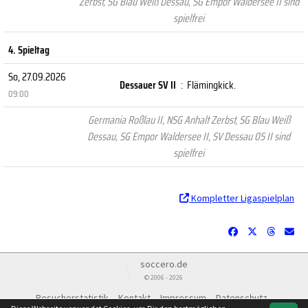
Zerbst, SG Blau Weiß Dessau, SG Empor Waldersee II sind
spielfrei
4. Spieltag
So, 27.09.2026
Dessauer SV II
:
Flämingkick.
09:00
Germania Roßlau II, NSG Anhalt Zerbst, SG Blau Weiß
Dessau, SG Empor Waldersee II, SV Dessau 05 II sind
spielfrei
Kompletter Ligaspielplan
soccero.de
© 2006 - 2026
Besucherstatistik
Kontakt
Impressum
Datenschutz