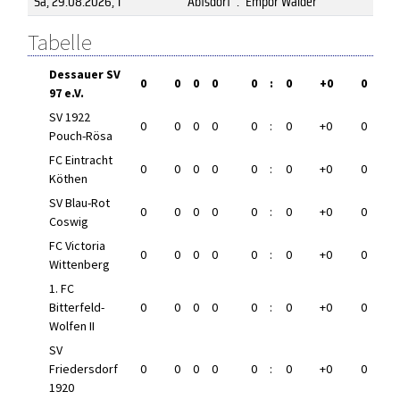
Sa, 29.08.2026
, 1
Abtsdorf
:
Empor Walder
Tabelle
Dessauer SV
0
0
0
0
0
:
0
+0
0
97 e.V.
SV 1922
0
0
0
0
0
:
0
+0
0
Pouch-Rösa
FC Eintracht
0
0
0
0
0
:
0
+0
0
Köthen
SV Blau-Rot
0
0
0
0
0
:
0
+0
0
Coswig
FC Victoria
0
0
0
0
0
:
0
+0
0
Wittenberg
1. FC
Bitterfeld-
0
0
0
0
0
:
0
+0
0
Wolfen II
SV
Friedersdorf
0
0
0
0
0
:
0
+0
0
1920