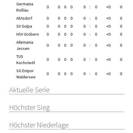
Germania
0
0
0
0
0
:
0
+0
0
Roßlau
Abtsdorf
0
0
0
0
0
:
0
+0
0
SV Golpa
0
0
0
0
0
:
0
+0
0
HSV Gröbern
0
0
0
0
0
:
0
+0
0
Allemania
0
0
0
0
0
:
0
+0
0
Jessen
TUS
0
0
0
0
0
:
0
+0
0
Kochstedt
SG Empor
0
0
0
0
0
:
0
+0
0
Waldersee
Aktuelle Serie
Höchster Sieg
Höchster Niederlage