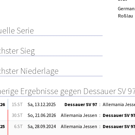
German
Roßlau
elle Serie
hster Sieg
hster Niederlage
herige Ergebnisse gegen Dessauer SV 97 
/26
15.ST
Sa, 13.12.2025
Dessauer SV 97
:
Allemania Jess
30.ST
So, 21.06.2026
Allemania Jessen
:
Dessauer SV 9
/25
6.ST
Sa, 28.09.2024
Allemania Jessen
:
Dessauer SV 9