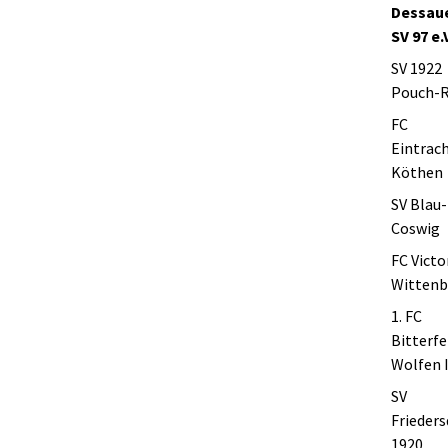
Dessau
SV 97 e.
SV 1922
Pouch-
FC
Eintrac
Köthen
SV Blau
Coswig
FC Victo
Wittenb
1. FC
Bitterfe
Wolfen I
SV
Frieders
1920