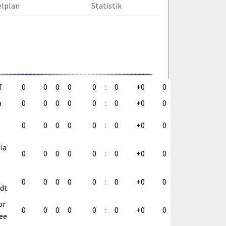
elplan
Statistik
f
0
0
0
0
0
:
0
+0
0
a
0
0
0
0
0
:
0
+0
0
0
0
0
0
0
:
0
+0
0
ia
0
0
0
0
0
:
0
+0
0
0
0
0
0
0
:
0
+0
0
dt
or
0
0
0
0
0
:
0
+0
0
ee