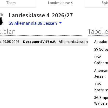
Team
Landesklasse 4
Spi
Landesklasse 4 2026/27
SV Allemannia 08 Jessen
elplan
Tabelle
a, 29.08.2026
Dessauer SV 97 e.V.
:
Allemania Jessen
Abtsdor
SV Golp
HSV
Gröbern
Alleman
Jessen
TUS
Kochste
SG Emp
Walders