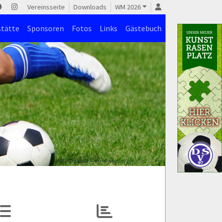
Vereinsseite
Downloads
WM 2026
stätte
Sponsoren
Fotos
Links
Gästebuch