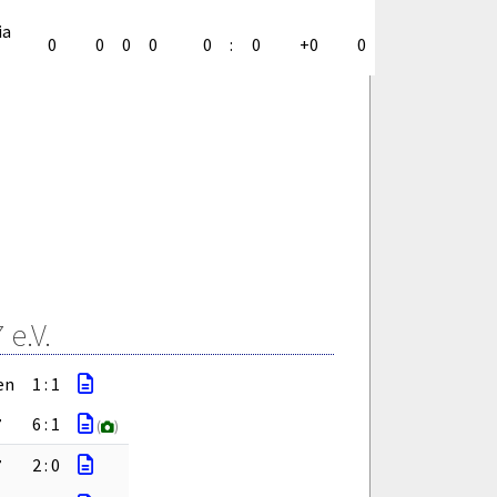
ia
0
0
0
0
0
:
0
+0
0
e.V.
en
1 : 1
7
6 : 1
(
)
7
2 : 0