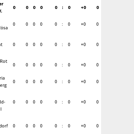
er
0
0
0
0
0
:
0
+0
0
V.
0
0
0
0
0
:
0
+0
0
Rösa
ht
0
0
0
0
0
:
0
+0
0
-Rot
0
0
0
0
0
:
0
+0
0
ria
0
0
0
0
0
:
0
+0
0
erg
ld-
0
0
0
0
0
:
0
+0
0
I
dorf
0
0
0
0
0
:
0
+0
0