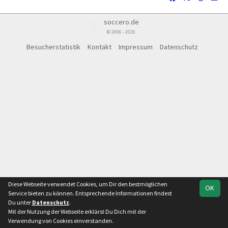
soccero.de
© 2006 - 2026
Besucherstatistik
Kontakt
Impressum
Datenschutz
Diese Webseite verwendet Cookies, um Dir den bestmöglichen
OK
Service bieten zu können. Entsprechende Informationen findest
Du unter
Datenschutz
.
Mit der Nutzung der Webseite erklärst Du Dich mit der
Verwendung von Cookies einverstanden.