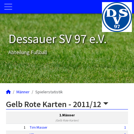
Dessauer SV 97 e.V.
Abteilung Fußball
Männer
Spielerstatistik
Gelb Rote Karten -
2011/12
1.Männer
(Gelb Rote Karten)
1
Tim Masser
1