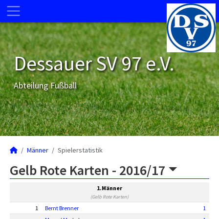
Dessauer SV 97 e.V.
Abteilung Fußball
Männer
Spielerstatistik
Gelb Rote Karten -
2016/17
1.Männer
(Gelb Rote Karten)
1
Bernt Brenner
1