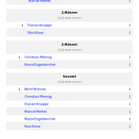
Marcel Merkel
1
2.Männer
(Gelb Rote Karten)
1
Florian Knappe
1
Paul Klose
1
3.Männer
(Gelb Rote Karten)
1
Christian Pfennig.
1
Mario Engelskircher
1
Gesamt
(Gelb Rote Karten)
1
Bernt Brenner
1
Christian Pfennig.
1
Florian Knappe
1
Marcel Merkel
1
Mario Engelskircher
1
Paul Klose
1