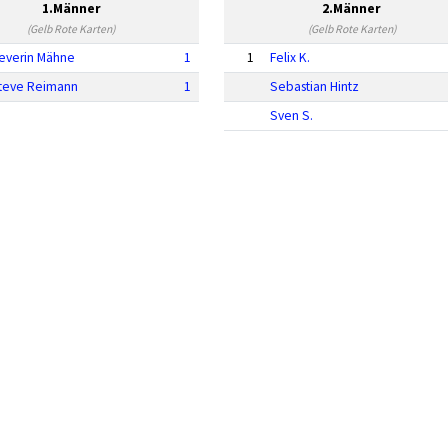
1.Männer
2.Männer
(Gelb Rote Karten)
(Gelb Rote Karten)
everin Mähne
1
1
Felix K.
teve Reimann
1
Sebastian Hintz
Sven S.