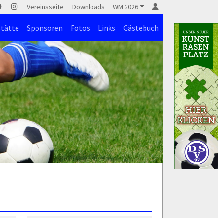
Vereinsseite
Downloads
WM 2026
stätte
Sponsoren
Fotos
Links
Gästebuch