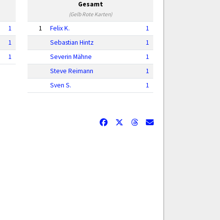
Gesamt
(Gelb Rote Karten)
1
1
Felix K.
1
1
Sebastian Hintz
1
1
Severin Mähne
1
Steve Reimann
1
Sven S.
1