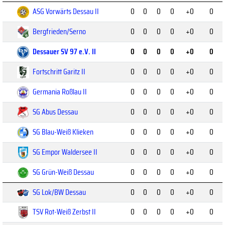
ASG Vorwärts Dessau II
0
0
0
0
+0
0
Bergfrieden/Serno
0
0
0
0
+0
0
Dessauer SV 97 e.V. II
0
0
0
0
+0
0
Fortschritt Garitz II
0
0
0
0
+0
0
Germania Roßlau II
0
0
0
0
+0
0
SG Abus Dessau
0
0
0
0
+0
0
SG Blau-Weiß Klieken
0
0
0
0
+0
0
SG Empor Waldersee II
0
0
0
0
+0
0
SG Grün-Weiß Dessau
0
0
0
0
+0
0
SG Lok/BW Dessau
0
0
0
0
+0
0
TSV Rot-Weiß Zerbst II
0
0
0
0
+0
0