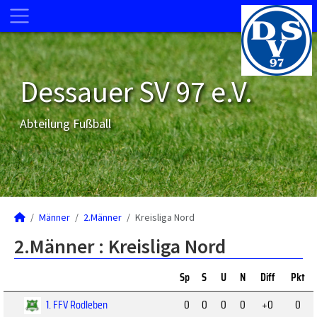
Dessauer SV 97 e.V.
Abteilung Fußball
Männer
2.Männer
Kreisliga Nord
2.Männer :
Kreisliga Nord
Sp
S
U
N
Diff
Pkt
1. FFV Rodleben
0
0
0
0
+0
0