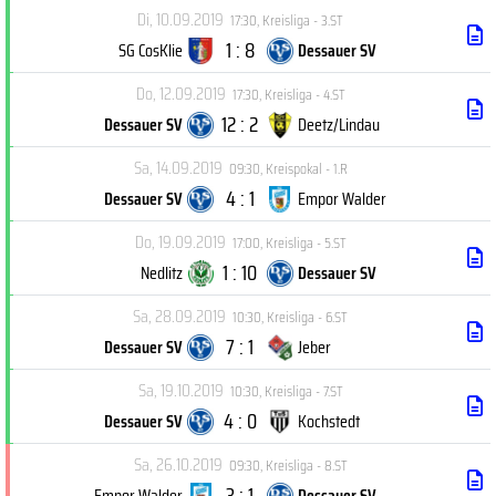
Di, 10.09.2019
17:30
,
Kreisliga - 3.ST
1 : 8
SG CosKlie
Dessauer SV
Do, 12.09.2019
17:30
,
Kreisliga - 4.ST
12 : 2
Dessauer SV
Deetz/Lindau
Sa, 14.09.2019
09:30
,
Kreispokal - 1.R
4 : 1
Dessauer SV
Empor Walder
Do, 19.09.2019
17:00
,
Kreisliga - 5.ST
1 : 10
Nedlitz
Dessauer SV
Sa, 28.09.2019
10:30
,
Kreisliga - 6.ST
7 : 1
Dessauer SV
Jeber
Sa, 19.10.2019
10:30
,
Kreisliga - 7.ST
4 : 0
Dessauer SV
Kochstedt
Sa, 26.10.2019
09:30
,
Kreisliga - 8.ST
3 : 1
Empor Walder
Dessauer SV