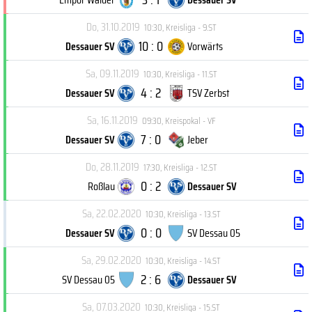
Do, 31.10.2019
10:30
,
Kreisliga - 9.ST
10 : 0
Dessauer SV
Vorwärts
Sa, 09.11.2019
10:30
,
Kreisliga - 11.ST
4 : 2
Dessauer SV
TSV Zerbst
Sa, 16.11.2019
09:30
,
Kreispokal - VF
7 : 0
Dessauer SV
Jeber
Do, 28.11.2019
17:30
,
Kreisliga - 12.ST
0 : 2
Roßlau
Dessauer SV
Sa, 22.02.2020
10:30
,
Kreisliga - 13.ST
0 : 0
Dessauer SV
SV Dessau 05
Sa, 29.02.2020
10:30
,
Kreisliga - 14.ST
2 : 6
SV Dessau 05
Dessauer SV
Sa, 07.03.2020
10:30
,
Kreisliga - 15.ST