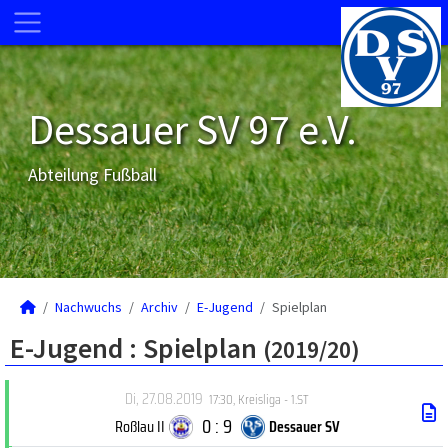
Dessauer SV 97 e.V.
Abteilung Fußball
Nachwuchs
Archiv
E-Jugend
Spielplan
E-Jugend :
Spielplan
(2019/20)
Di, 27.08.2019
17:30
,
Kreisliga - 1.ST
0 : 9
Roßlau II
Dessauer SV