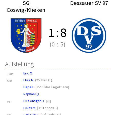
SG
Dessauer SV 97
Coswig/Klieken
1
:
8
(0
:
5)
Aufstellung
Eric O.
TOR
Elias M.
(
25' Ben G.
)
ABW
Pepe L.
(
35' Niklas Engelmann
)
Raphael Q.
Luis Ansgar O.
MIT
C
Lukas M.
(
35' Lennox L.
)
Carl Luis G.
(
25' Janick H.
)