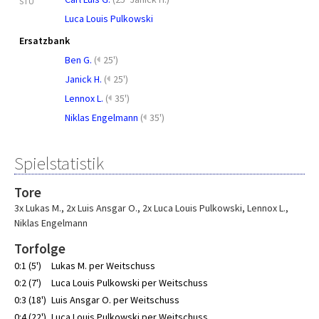
STU
Luca Louis Pulkowski
Ersatzbank
Ben G.
(
25')
Janick H.
(
25')
Lennox L.
(
35')
Niklas Engelmann
(
35')
Spielstatistik
Tore
3x Lukas M.
,
2x Luis Ansgar O.
,
2x Luca Louis Pulkowski
,
Lennox L.
,
Niklas Engelmann
Torfolge
0:1 (5')
Lukas M. per Weitschuss
0:2 (7')
Luca Louis Pulkowski per Weitschuss
0:3 (18')
Luis Ansgar O. per Weitschuss
0:4 (22')
Luca Louis Pulkowski per Weitschuss