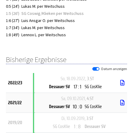
0:5 (24')
Lukas M. per Weitschuss
1:5 (26')
SG Coswig/Klieken per Weitschuss
1:6 (27')
Luis Ansgar O. per Weitschuss
1:7 (34')
Lukas M. per Weitschuss
1:8 (49')
Lennox L. per Weitschuss
Bisherige Ergebnisse
Datum anzeigen
So, 18.09.2022
, 3.ST
2022/23
17 : 1
Dessauer SV
SG CosKlie
Sa, 09.10.2021
, 4.ST
2021/22
10 : 0
Dessauer SV
SG CosKlie
Di, 10.09.2019
, 3.ST
2019/20
1 : 8
SG CosKlie
Dessauer SV