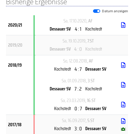
Bisherige Ergebnisse
Datum anzeigen
Sa, 17.10.2020
, AF
2020/21
4 : 1
Dessauer SV
Kochstedt
Sa, 19.10.2019
, 7.ST
2019/20
4 : 0
Dessauer SV
Kochstedt
So, 12.08.2018
, AF
2018/19
4 : 7
Kochstedt
Dessauer SV
Sa, 01.09.2018
, 3.ST
7 : 2
Dessauer SV
Kochstedt
Sa, 23.03.2019
, 16.ST
0 : 7
Kochstedt
Dessauer SV
Sa, 16.09.2017
, 5.ST
2017/18
3 : 0
Kochstedt
Dessauer SV
(
)