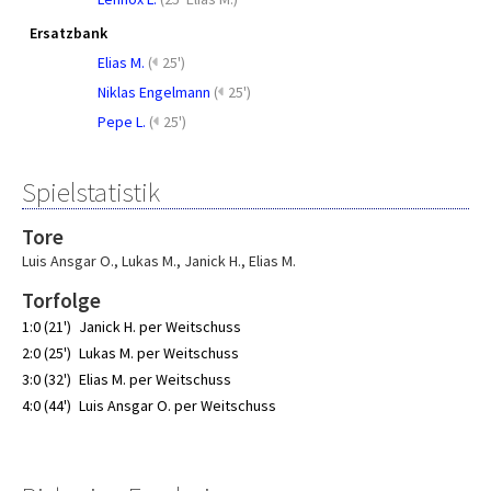
Ersatzbank
Elias M.
(
25')
Niklas Engelmann
(
25')
Pepe L.
(
25')
Spielstatistik
Tore
Luis Ansgar O.
,
Lukas M.
,
Janick H.
,
Elias M.
Torfolge
1:0 (21')
Janick H. per Weitschuss
2:0 (25')
Lukas M. per Weitschuss
3:0 (32')
Elias M. per Weitschuss
4:0 (44')
Luis Ansgar O. per Weitschuss