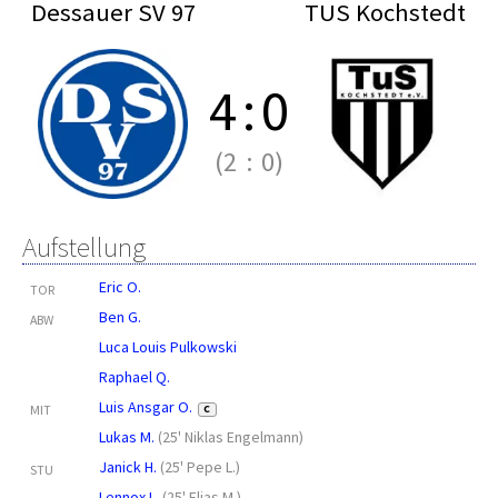
Dessauer SV 97
TUS Kochstedt
4
:
0
(2
:
0)
Aufstellung
Eric O.
TOR
Ben G.
ABW
Luca Louis Pulkowski
Raphael Q.
Luis Ansgar O.
MIT
C
Lukas M.
(
25' Niklas Engelmann
)
Janick H.
(
25' Pepe L.
)
STU
Lennox L.
(
25' Elias M.
)