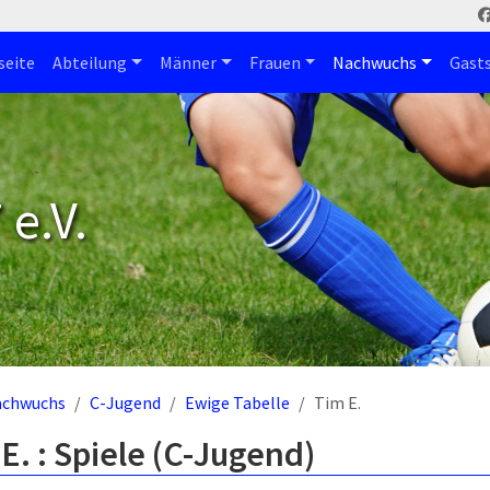
seite
Abteilung
Männer
Frauen
Nachwuchs
Gast
e.V.
achwuchs
C-Jugend
Ewige Tabelle
Tim E.
E. : Spiele (C-Jugend)