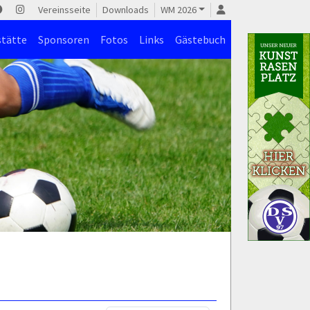
Vereinsseite
Downloads
WM 2026
stätte
Sponsoren
Fotos
Links
Gästebuch