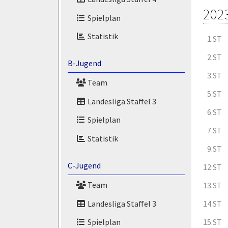
202
Spielplan
Statistik
1.ST
2.ST
B-Jugend
3.ST
Team
5.ST
Landesliga Staffel 3
6.ST
Spielplan
7.ST
Statistik
9.ST
C-Jugend
12.ST
Team
13.ST
Landesliga Staffel 3
14.ST
15.ST
Spielplan