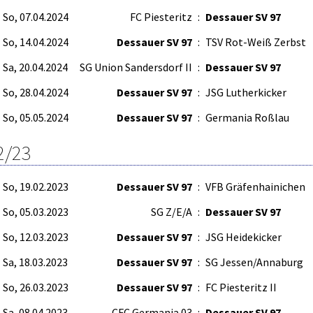
So, 07.04.2024
FC Piesteritz
:
Dessauer SV 97
So, 14.04.2024
Dessauer SV 97
:
TSV Rot-Weiß Zerbst
Sa, 20.04.2024
SG Union Sandersdorf II
:
Dessauer SV 97
So, 28.04.2024
Dessauer SV 97
:
JSG Lutherkicker
So, 05.05.2024
Dessauer SV 97
:
Germania Roßlau
2/23
So, 19.02.2023
Dessauer SV 97
:
VFB Gräfenhainichen
So, 05.03.2023
SG Z/E/A
:
Dessauer SV 97
So, 12.03.2023
Dessauer SV 97
:
JSG Heidekicker
Sa, 18.03.2023
Dessauer SV 97
:
SG Jessen/Annaburg
So, 26.03.2023
Dessauer SV 97
:
FC Piesteritz II
Sa, 08.04.2023
CFC Germania 03
:
Dessauer SV 97