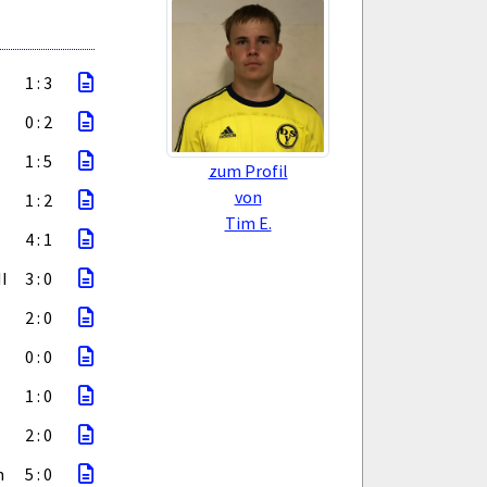
1 : 3
0 : 2
1 : 5
zum Profil
von
1 : 2
Tim E.
4 : 1
I
3 : 0
2 : 0
0 : 0
1 : 0
2 : 0
m
5 : 0