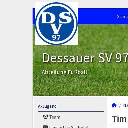
Start
Dessauer SV 97 
Abteilung Fußball
N
A-Jugend
Tim 
Team
Landesliga Staffel 4