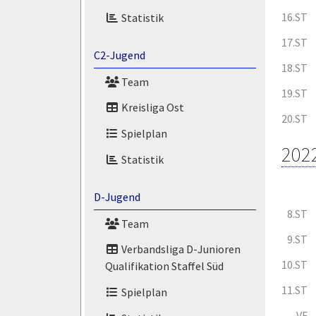
16.ST
Statistik
17.ST
C2-Jugend
18.ST
Team
19.ST
Kreisliga Ost
20.ST
Spielplan
202
Statistik
D-Jugend
8.ST
Team
9.ST
Verbandsliga D-Junioren
10.ST
Qualifikation Staffel Süd
11.ST
Spielplan
VF