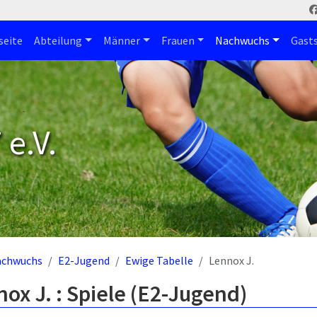
seite
Abteilung
Männer
Frauen
Nachwuchs
Gast
e.V.
achwuchs
E2-Jugend
Ewige Tabelle
Lennox J.
ox J. : Spiele (E2-Jugend)