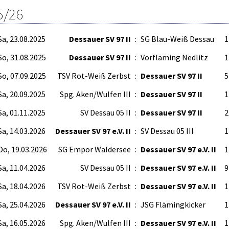
5/26
Sa, 23.08.2025
Dessauer SV 97 II
:
SG Blau-Weiß Dessau
1
So, 31.08.2025
Dessauer SV 97 II
:
Vorfläming Nedlitz
1
So, 07.09.2025
TSV Rot-Weiß Zerbst
:
Dessauer SV 97 II
5
Sa, 20.09.2025
Spg. Aken/Wulfen III
:
Dessauer SV 97 II
1
Sa, 01.11.2025
SV Dessau 05 II
:
Dessauer SV 97 II
2
Sa, 14.03.2026
Dessauer SV 97 e.V. II
:
SV Dessau 05 III
1
Do, 19.03.2026
SG Empor Waldersee
:
Dessauer SV 97 e.V. II
1
Sa, 11.04.2026
SV Dessau 05 II
:
Dessauer SV 97 e.V. II
9
Sa, 18.04.2026
TSV Rot-Weiß Zerbst
:
Dessauer SV 97 e.V. II
1
Sa, 25.04.2026
Dessauer SV 97 e.V. II
:
JSG Flämingkicker
1
Sa, 16.05.2026
Spg. Aken/Wulfen III
:
Dessauer SV 97 e.V. II
1