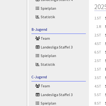
202
Spielplan
Statistik
1.ST
1.R
B-Jugend
2.ST
Team
4.ST
Landesliga Staffel 3
6.ST
Spielplan
2.ST
Statistik
1.ST
C-Jugend
3.ST
Team
4.ST
Landesliga Staffel 3
5.ST
8.ST
Spielplan