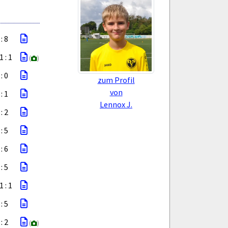
 : 8
1 : 1
(
)
 : 0
zum Profil
von
 : 1
Lennox J.
 : 2
 : 5
 : 6
 : 5
1 : 1
 : 5
 : 2
(
)