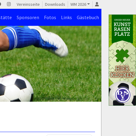
Vereinsseite
Downloads
WM 2026
stätte
Sponsoren
Fotos
Links
Gästebuch