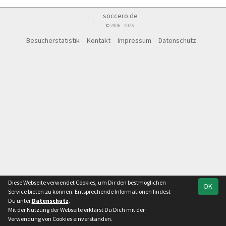
soccero.de
© 2006 - 2026
Besucherstatistik
Kontakt
Impressum
Datenschutz
Diese Webseite verwendet Cookies, um Dir den bestmöglichen
OK
Service bieten zu können. Entsprechende Informationen findest
Du unter
Datenschutz
.
Mit der Nutzung der Webseite erklärst Du Dich mit der
Team
Landesklasse 4
Spielplan
Statistik
Verwendung von Cookies einverstanden.