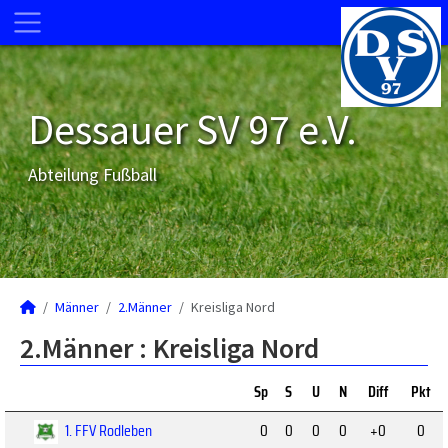
Dessauer SV 97 e.V.
Abteilung Fußball
Männer
2.Männer
Kreisliga Nord
2.Männer :
Kreisliga Nord
Sp
S
U
N
Diff
Pkt
1. FFV Rodleben
0
0
0
0
+0
0