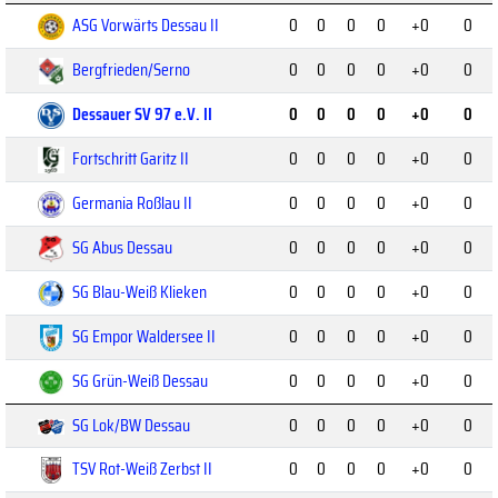
ASG Vorwärts Dessau II
0
0
0
0
+0
0
Bergfrieden/Serno
0
0
0
0
+0
0
Dessauer SV 97 e.V. II
0
0
0
0
+0
0
Fortschritt Garitz II
0
0
0
0
+0
0
Germania Roßlau II
0
0
0
0
+0
0
SG Abus Dessau
0
0
0
0
+0
0
SG Blau-Weiß Klieken
0
0
0
0
+0
0
SG Empor Waldersee II
0
0
0
0
+0
0
SG Grün-Weiß Dessau
0
0
0
0
+0
0
SG Lok/BW Dessau
0
0
0
0
+0
0
TSV Rot-Weiß Zerbst II
0
0
0
0
+0
0