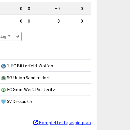
0
:
0
+0
0
0
:
0
+0
0
eltag
1. FC Bitterfeld-Wolfen
SG Union Sandersdorf
FC Grün-Weiß Piesteritz
SV Dessau 05
Kompletter Ligaspielplan