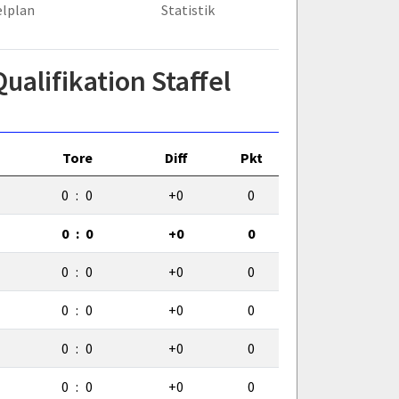
elplan
Statistik
ualifikation Staffel
Tore
Diff
Pkt
0
:
0
+0
0
0
:
0
+0
0
0
:
0
+0
0
0
:
0
+0
0
0
:
0
+0
0
0
:
0
+0
0