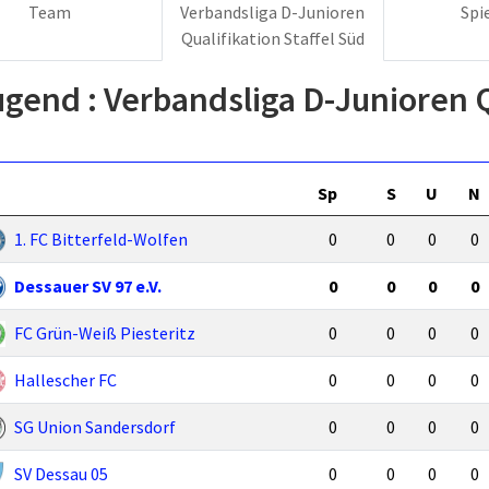
Team
Verbandsliga D-Junioren
Spi
Qualifikation Staffel Süd
ugend :
Verbandsliga D-Junioren Q
Sp
S
U
N
1. FC Bitterfeld-Wolfen
0
0
0
0
Dessauer SV 97 e.V.
0
0
0
0
FC Grün-Weiß Piesteritz
0
0
0
0
Hallescher FC
0
0
0
0
SG Union Sandersdorf
0
0
0
0
SV Dessau 05
0
0
0
0