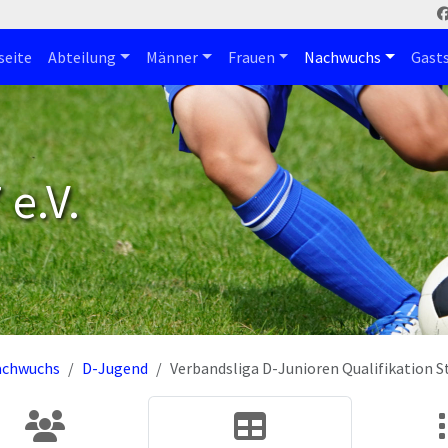
seite
Abteilung
Männer
Frauen
Nachwuchs
Gast
e.V.
achwuchs
D-Jugend
Verbandsliga D-Junioren Qualifikation St