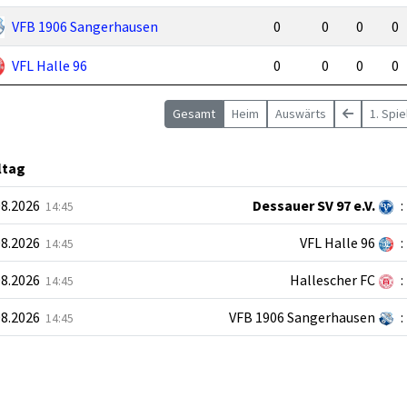
VFB 1906 Sangerhausen
0
0
0
0
VFL Halle 96
0
0
0
0
Gesamt
Heim
Auswärts
1. Spi
ltag
08.2026
Dessauer SV 97 e.V.
:
14:45
08.2026
VFL Halle 96
:
14:45
08.2026
Hallescher FC
:
14:45
08.2026
VFB 1906 Sangerhausen
:
14:45