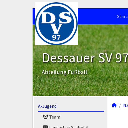
Start
Dessauer SV 97 
Abteilung Fußball
N
A-Jugend
Team
Landesliga Staffel 4