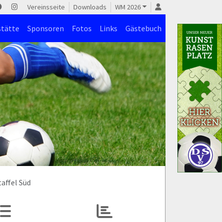
Vereinsseite
Downloads
WM 2026
stätte
Sponsoren
Fotos
Links
Gästebuch
affel Süd