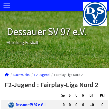
Dessauer SV 97 e.V.
Abteilung Fußball
Nachwuchs
F2-Jugend
Fairplay-Liga Nord 2
F2-Jugend :
Fairplay-Liga Nord 2
Sp
S
U
N
Diff
Pkt
Dessauer SV 97 e.V. II
0
0
0
0
+0
0