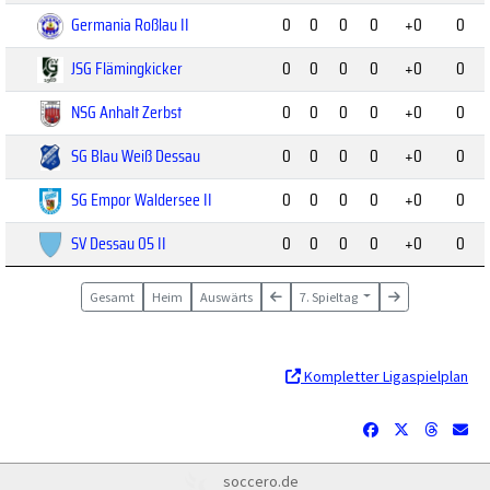
Germania Roßlau II
0
0
0
0
+0
0
JSG Flämingkicker
0
0
0
0
+0
0
NSG Anhalt Zerbst
0
0
0
0
+0
0
SG Blau Weiß Dessau
0
0
0
0
+0
0
SG Empor Waldersee II
0
0
0
0
+0
0
SV Dessau 05 II
0
0
0
0
+0
0
Gesamt
Heim
Auswärts
7. Spieltag
Kompletter Ligaspielplan
soccero.de