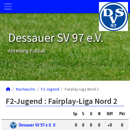
Dessauer SV 97 e.V.
Abteilung Fußball
Nachwuchs
F2-Jugend
Fairplay-Liga Nord 2
F2-Jugend :
Fairplay-Liga Nord 2
Sp
S
U
N
Diff
Pkt
Dessauer SV 97 e.V. II
0
0
0
0
+0
0