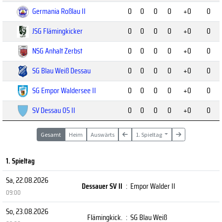
Germania Roßlau II
0
0
0
0
+0
0
JSG Flämingkicker
0
0
0
0
+0
0
NSG Anhalt Zerbst
0
0
0
0
+0
0
SG Blau Weiß Dessau
0
0
0
0
+0
0
SG Empor Waldersee II
0
0
0
0
+0
0
SV Dessau 05 II
0
0
0
0
+0
0
Gesamt
Heim
Auswärts
1. Spieltag
1. Spieltag
Sa, 22.08.2026
Dessauer SV II
:
Empor Walder II
09:00
So, 23.08.2026
Flämingkick.
:
SG Blau Weiß