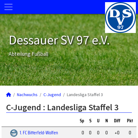
Dessauer SV 97 e.V.
Abteilung Fußball
Nachwuchs
C-Jugend
Landesliga Staffel 3
C-Jugend :
Landesliga Staffel 3
Sp
S
U
N
Diff
Pkt
1. FC Bitterfeld-Wolfen
0
0
0
0
+0
0