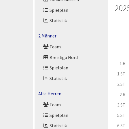
202
Spielplan
Statistik
2.Männer
Team
Kreisliga Nord
1.R
Spielplan
1.ST
Statistik
2.ST
Alte Herren
2.R
Team
3.ST
Spielplan
5.ST
6.ST
Statistik