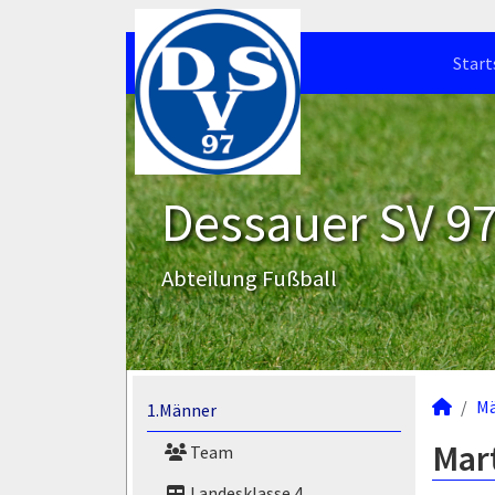
Start
Dessauer SV 97 
Abteilung Fußball
M
1.Männer
Mart
Team
Landesklasse 4