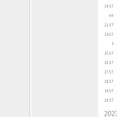
19.ST
HF
21.ST
24.ST
F
25.ST
26.ST
27.ST
28.ST
18.ST
29.ST
202