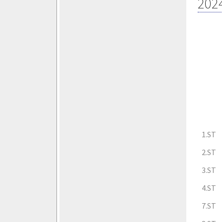
202
1.ST
2.ST
3.ST
4.ST
7.ST