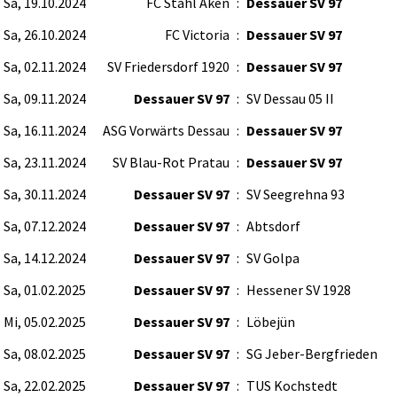
Sa, 19.10.2024
FC Stahl Aken
:
Dessauer SV 97
Sa, 26.10.2024
FC Victoria
:
Dessauer SV 97
Sa, 02.11.2024
SV Friedersdorf 1920
:
Dessauer SV 97
Sa, 09.11.2024
Dessauer SV 97
:
SV Dessau 05 II
Sa, 16.11.2024
ASG Vorwärts Dessau
:
Dessauer SV 97
Sa, 23.11.2024
SV Blau-Rot Pratau
:
Dessauer SV 97
Sa, 30.11.2024
Dessauer SV 97
:
SV Seegrehna 93
Sa, 07.12.2024
Dessauer SV 97
:
Abtsdorf
Sa, 14.12.2024
Dessauer SV 97
:
SV Golpa
Sa, 01.02.2025
Dessauer SV 97
:
Hessener SV 1928
Mi, 05.02.2025
Dessauer SV 97
:
Löbejün
Sa, 08.02.2025
Dessauer SV 97
:
SG Jeber-Bergfrieden
Sa, 22.02.2025
Dessauer SV 97
:
TUS Kochstedt