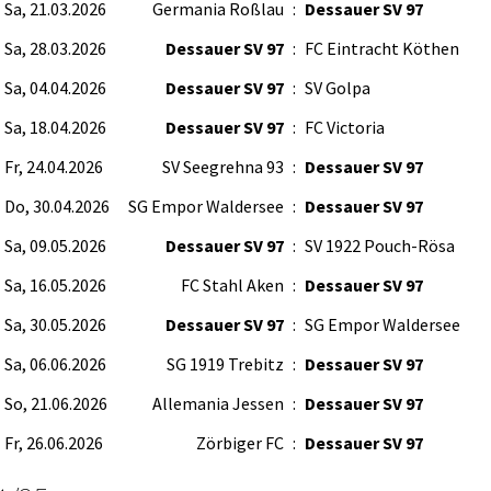
Sa, 21.03.2026
Germania Roßlau
:
Dessauer SV 97
Sa, 28.03.2026
Dessauer SV 97
:
FC Eintracht Köthen
Sa, 04.04.2026
Dessauer SV 97
:
SV Golpa
Sa, 18.04.2026
Dessauer SV 97
:
FC Victoria
Fr, 24.04.2026
SV Seegrehna 93
:
Dessauer SV 97
Do, 30.04.2026
SG Empor Waldersee
:
Dessauer SV 97
Sa, 09.05.2026
Dessauer SV 97
:
SV 1922 Pouch-Rösa
Sa, 16.05.2026
FC Stahl Aken
:
Dessauer SV 97
Sa, 30.05.2026
Dessauer SV 97
:
SG Empor Waldersee
Sa, 06.06.2026
SG 1919 Trebitz
:
Dessauer SV 97
So, 21.06.2026
Allemania Jessen
:
Dessauer SV 97
Fr, 26.06.2026
Zörbiger FC
:
Dessauer SV 97