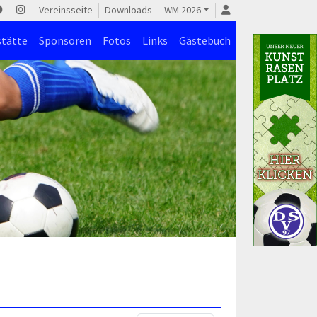
Vereinsseite
Downloads
WM 2026
stätte
Sponsoren
Fotos
Links
Gästebuch