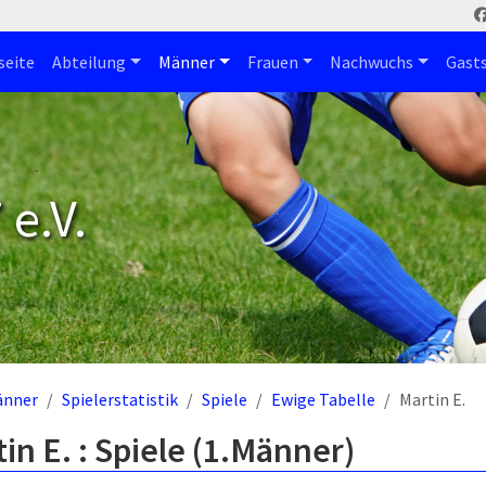
seite
Abteilung
Männer
Frauen
Nachwuchs
Gast
e.V.
änner
Spielerstatistik
Spiele
Ewige Tabelle
Martin E.
in E. : Spiele (1.Männer)