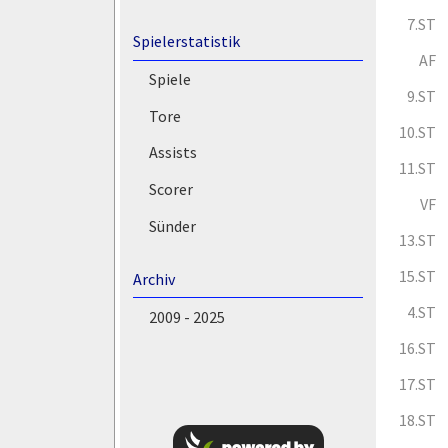
7.ST
Spielerstatistik
AF
Spiele
9.ST
Tore
10.ST
Assists
11.ST
Scorer
VF
Sünder
13.ST
15.ST
Archiv
4.ST
2009 - 2025
16.ST
17.ST
18.ST