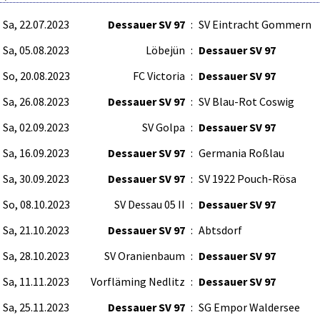
Sa, 22.07.2023
Dessauer SV 97
:
SV Eintracht Gommern
Sa, 05.08.2023
Löbejün
:
Dessauer SV 97
So, 20.08.2023
FC Victoria
:
Dessauer SV 97
Sa, 26.08.2023
Dessauer SV 97
:
SV Blau-Rot Coswig
Sa, 02.09.2023
SV Golpa
:
Dessauer SV 97
Sa, 16.09.2023
Dessauer SV 97
:
Germania Roßlau
Sa, 30.09.2023
Dessauer SV 97
:
SV 1922 Pouch-Rösa
So, 08.10.2023
SV Dessau 05 II
:
Dessauer SV 97
Sa, 21.10.2023
Dessauer SV 97
:
Abtsdorf
Sa, 28.10.2023
SV Oranienbaum
:
Dessauer SV 97
Sa, 11.11.2023
Vorfläming Nedlitz
:
Dessauer SV 97
Sa, 25.11.2023
Dessauer SV 97
:
SG Empor Waldersee