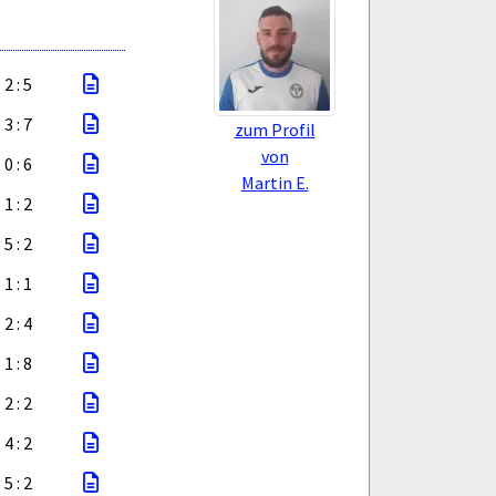
2 : 5
3 : 7
zum Profil
von
0 : 6
Martin E.
1 : 2
5 : 2
1 : 1
2 : 4
1 : 8
2 : 2
4 : 2
5 : 2