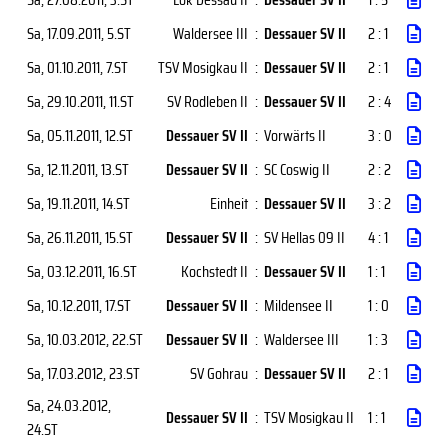
Sa, 17.09.2011
, 5.ST
Waldersee III
:
Dessauer SV II
2 : 1
Sa, 01.10.2011
, 7.ST
TSV Mosigkau II
:
Dessauer SV II
2 : 1
Sa, 29.10.2011
, 11.ST
SV Rodleben II
:
Dessauer SV II
2 : 4
Sa, 05.11.2011
, 12.ST
Dessauer SV II
:
Vorwärts II
3 : 0
Sa, 12.11.2011
, 13.ST
Dessauer SV II
:
SC Coswig II
2 : 2
Sa, 19.11.2011
, 14.ST
Einheit
:
Dessauer SV II
3 : 2
Sa, 26.11.2011
, 15.ST
Dessauer SV II
:
SV Hellas 09 II
4 : 1
Sa, 03.12.2011
, 16.ST
Kochstedt II
:
Dessauer SV II
1 : 1
Sa, 10.12.2011
, 17.ST
Dessauer SV II
:
Mildensee II
1 : 0
Sa, 10.03.2012
, 22.ST
Dessauer SV II
:
Waldersee III
1 : 3
Sa, 17.03.2012
, 23.ST
SV Gohrau
:
Dessauer SV II
2 : 1
Sa, 24.03.2012
,
Dessauer SV II
:
TSV Mosigkau II
1 : 1
24.ST