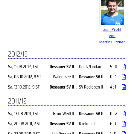
zum Profil
von
Martin Plitzner
2012/13
Sa, 11.08.2012
, 1.ST
Dessauer SV II
:
Deetz/Lindau
5 : 0
Sa, 06.10.2012
, 8.ST
Waldersee II
:
Dessauer SV II
0 : 1
Sa, 13.10.2012
, 9.ST
Dessauer SV II
:
SV Rodleben II
4 : 1
2011/12
Sa, 13.08.2011
, 1.ST
Grün-Weiß II
:
Dessauer SV II
0 : 2
Sa, 20.08.2011
, 2.ST
Dessauer SV II
:
Klieken II
6 : 0
Sa, 27.08.2011
, 3.ST
Lok Dessau II
:
Dessauer SV II
1 : 5