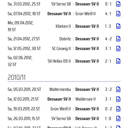
Sa, 31.03.2012
, 25.ST
SV Serno 58
:
Dessauer SV II
0 : 1
Sa, 07.04.2012
, 18.ST
Dessauer SV II
:
Grün-Weiß II
4 : 1
Mo, 09.04.2012
,
Klieken II
:
Dessauer SV II
1 : 3
19.ST
Sa, 21.04.2012
, 27.ST
Dobritz
:
Dessauer SV II
4 : 2
Sa, 12.05.2012
, 30.ST
SC Coswig II
:
Dessauer SV II
3 : 1
Sa, 02.06.2012
,
SV Hellas 09 II
:
Dessauer SV II
2 : 1
32.ST
2010/11
Sa, 05.03.2011
, 20.ST
Walternienbu
:
Dessauer SV II
3 : 2
Sa, 12.03.2011
, 21.ST
Dessauer SV II
:
Waldersee II
3 : 1
Sa, 19.03.2011
, 22.ST
Grün-Weiß II
:
Dessauer SV II
0 : 2
Sa, 26.03.2011
, 15.ST
SV Serno 58
:
Dessauer SV II
1 : 0