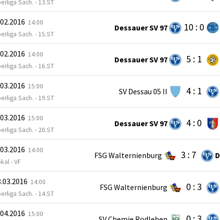
erliga Sach. - 13.ST
.02.2016
14:00
10 : 0
Dessauer SV 97
erliga Sach. - 15.ST
.02.2016
14:00
5 : 1
Dessauer SV 97
erliga Sach. - 16.ST
.03.2016
15:00
4 : 1
SV Dessau 05 II
erliga Sach. - 19.ST
.03.2016
15:00
4 : 0
Dessauer SV 97
erliga Sach. - 20.ST
.03.2016
14:00
3 : 7
FSG Walternienburg
D
kal - VF
.03.2016
14:00
0 : 3
FSG Walternienburg
erliga Sach. - 14.ST
.04.2016
15:00
0 : 3
SV Chemie Rodleben