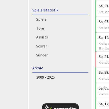
Sa, 31
Spielerstatistik
Kreisob
Spiele
Sa, 07
Kreisob
Tore
Assists
Sa, 14
Kreispo
Scorer
in Se
Sünder
Sa, 21
Kreisob
Archiv
Sa, 28
2009 - 2025
Kreisob
Sa, 05
Kreisob
Sa, 12