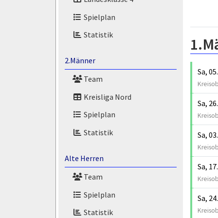
Spielplan
Statistik
1.M
2.Männer
Sa, 05
Team
Kreisob
Kreisliga Nord
Sa, 26
Spielplan
Kreisob
Statistik
Sa, 03
Kreisob
Alte Herren
Sa, 17
Team
Kreisob
Spielplan
Sa, 24
Kreisob
Statistik