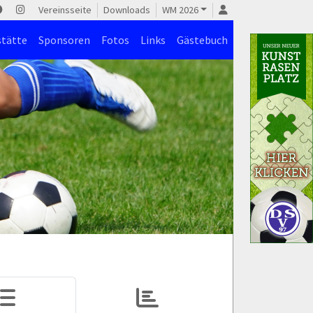
Vereinsseite
Downloads
WM 2026
stätte
Sponsoren
Fotos
Links
Gästebuch