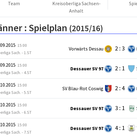
Team
Kreisoberliga Sachsen-
Spi
Anhalt
änner :
Spielplan
(2015/16)
.09.2015
15:00
2 : 3
Vorwärts Dessau
erliga Sach. - 1.ST
.09.2015
15:00
2 : 1
Dessauer SV 97
erliga Sach. - 4.ST
.10.2015
15:00
2 : 4
SV Blau-Rot Coswig
erliga Sach. - 5.ST
.10.2015
15:00
3 : 1
Dessauer SV 97
erliga Sach. - 6.ST
.10.2015
15:00
4 : 1
Dessauer SV 97
erliga Sach. - 7.ST