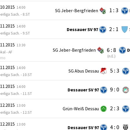
.10.2015
14:00
1 : 3
SG Jeber-Bergfrieden
erliga Sach. - 8.ST
.11.2015
14:00
2 : 1
Dessauer SV 97
erliga Sach. - 9.ST
.11.2015
13:30
6 : 8
SG Jeber-Bergfrieden
D
kal - AF
(
n.E.
)
rno
.11.2015
14:00
5 : 3
SG Abus Dessau
erliga Sach. - 10.ST
.11.2015
14:00
9 : 0
Dessauer SV 97
erliga Sach. - 11.ST
.12.2015
13:00
2 : 3
Grün-Weiß Dessau
erliga Sach. - 12.ST
.12.2015
13:00
4 : 0
Dessauer SV 97