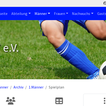
seite
Abteilung
Männer
Frauen
Nachwuchs
Gast
e.V.
änner
Archiv
1.Männer
Spielplan