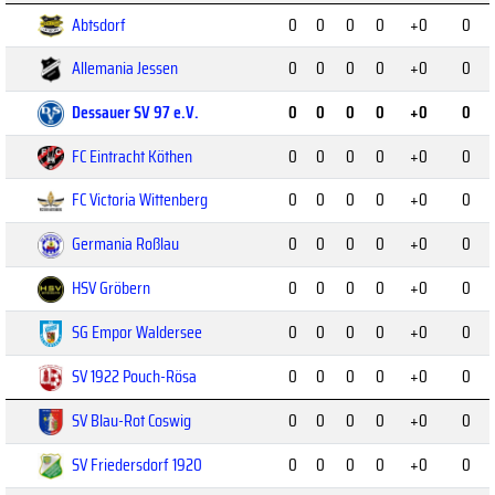
Abtsdorf
0
0
0
0
+0
0
Allemania Jessen
0
0
0
0
+0
0
Dessauer SV 97 e.V.
0
0
0
0
+0
0
FC Eintracht Köthen
0
0
0
0
+0
0
FC Victoria Wittenberg
0
0
0
0
+0
0
Germania Roßlau
0
0
0
0
+0
0
HSV Gröbern
0
0
0
0
+0
0
SG Empor Waldersee
0
0
0
0
+0
0
SV 1922 Pouch-Rösa
0
0
0
0
+0
0
SV Blau-Rot Coswig
0
0
0
0
+0
0
SV Friedersdorf 1920
0
0
0
0
+0
0