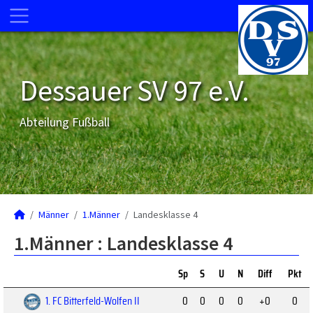
Dessauer SV 97 e.V.
Abteilung Fußball
Männer
1.Männer
Landesklasse 4
1.Männer :
Landesklasse 4
Sp
S
U
N
Diff
Pkt
1. FC Bitterfeld-Wolfen II
0
0
0
0
+0
0