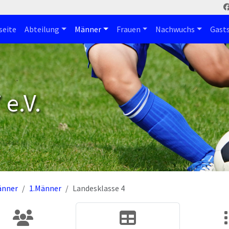
seite
Abteilung
Männer
Frauen
Nachwuchs
Gast
e.V.
änner
1.Männer
Landesklasse 4