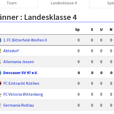
Team
Landesklasse 4
Spi
änner :
Landesklasse 4
Sp
S
U
N
1. FC Bitterfeld-Wolfen II
0
0
0
0
Abtsdorf
0
0
0
0
Allemania Jessen
0
0
0
0
Dessauer SV 97 e.V.
0
0
0
0
FC Eintracht Köthen
0
0
0
0
FC Victoria Wittenberg
0
0
0
0
Germania Roßlau
0
0
0
0