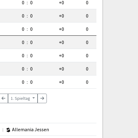
0
:
0
+0
0
0
:
0
+0
0
0
:
0
+0
0
0
:
0
+0
0
0
:
0
+0
0
0
:
0
+0
0
0
:
0
+0
0
1. Spieltag
:
Allemania Jessen