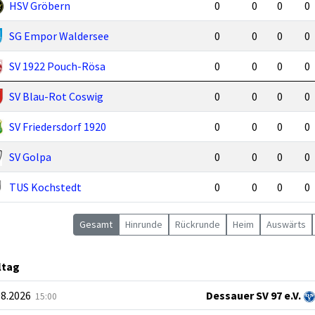
HSV Gröbern
0
0
0
0
SG Empor Waldersee
0
0
0
0
SV 1922 Pouch-Rösa
0
0
0
0
SV Blau-Rot Coswig
0
0
0
0
SV Friedersdorf 1920
0
0
0
0
SV Golpa
0
0
0
0
TUS Kochstedt
0
0
0
0
Gesamt
Hin
runde
Rück
runde
Heim
Auswärts
ltag
08.2026
Dessauer SV 97 e.V.
15:00