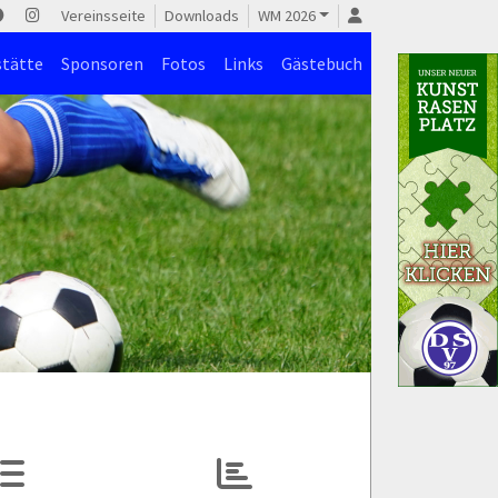
Vereinsseite
Downloads
WM 2026
stätte
Sponsoren
Fotos
Links
Gästebuch